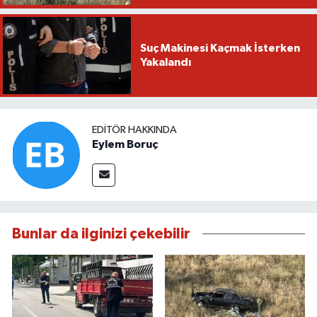
Suç Makinesi Kaçmak İsterken
Yakalandı
EDITÖR HAKKINDA
Eylem Boruç
Bunlar da ilginizi çekebilir