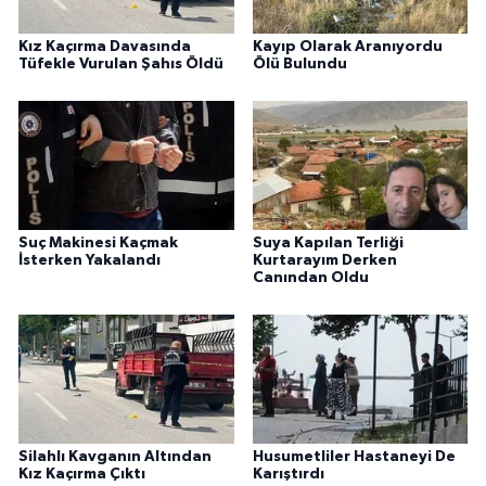
Kız Kaçırma Davasında
Kayıp Olarak Aranıyordu
Tüfekle Vurulan Şahıs Öldü
Ölü Bulundu
Suç Makinesi Kaçmak
Suya Kapılan Terliği
İsterken Yakalandı
Kurtarayım Derken
Canından Oldu
Silahlı Kavganın Altından
Husumetliler Hastaneyi De
Kız Kaçırma Çıktı
Karıştırdı