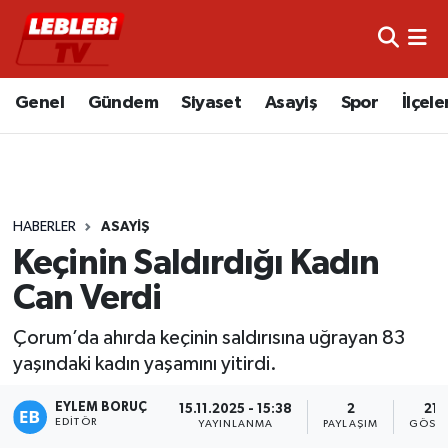
Hava Durumu
Genel
Gündem
Siyaset
Asayiş
Spor
İlçele
Çorum Namaz Vakitleri
Trafik Durumu
HABERLER
ASAYIŞ
Süper Lig Puan Durumu ve Fikstür
Keçinin Saldırdığı Kadın
Tüm Manşetler
Can Verdi
Son Dakika Haberleri
Çorum’da ahırda keçinin saldırısına uğrayan 83
yaşındaki kadın yaşamını yitirdi.
Haber Arşivi
EYLEM BORUÇ
15.11.2025 - 15:38
2
214
EDITÖR
YAYINLANMA
PAYLAŞIM
GÖSTE