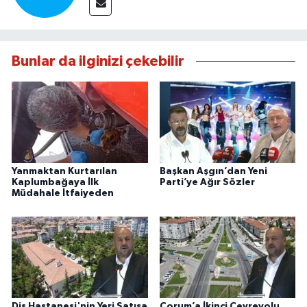
Bunlar da ilginizi çekebilir
Yanmaktan Kurtarılan
Başkan Aşgın’dan Yeni
Kaplumbağaya İlk
Parti’ye Ağır Sözler
Müdahale İtfaiyeden
Diş Hastanesi'nin Yeri Satışa
Çorum’a İkinci Çevreyolu