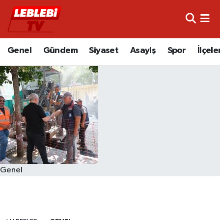
Hava Durumu
Genel
Gündem
Siyaset
Asayiş
Spor
İlçele
Çorum Namaz Vakitleri
Trafik Durumu
Süper Lig Puan Durumu ve Fikstür
Tüm Manşetler
Son Dakika Haberleri
Genel
Haber Arşivi