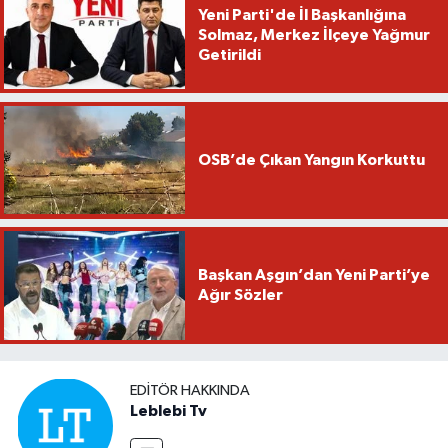
Yeni Parti'de İl Başkanlığına
Solmaz, Merkez İlçeye Yağmur
Getirildi
OSB’de Çıkan Yangın Korkuttu
Başkan Aşgın’dan Yeni Parti’ye
Ağır Sözler
EDITÖR HAKKINDA
Leblebi Tv