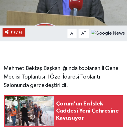
Paylaş
-
+
A
A
Mehmet Bektaş Başkanlığı’nda toplanan İl Genel
Meclisi Toplantısı İl Özel İdaresi Toplantı
Salonunda gerçekleştirildi.
Çorum'un En İşlek
Caddesi Yeni Çehresine
Kavuşuyor