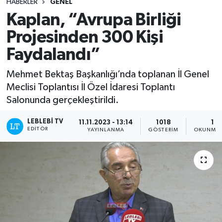
HABERLER
GENEL
Kaplan, “Avrupa Birliği
Projesinden 300 Kişi
Faydalandı”
Mehmet Bektaş Başkanlığı’nda toplanan İl Genel
Meclisi Toplantısı İl Özel İdaresi Toplantı
Salonunda gerçekleştirildi.
LEBLEBI TV
11.11.2023 - 13:14
1018
1 D
EDITÖR
YAYINLANMA
GÖSTERIM
OKUNMA 