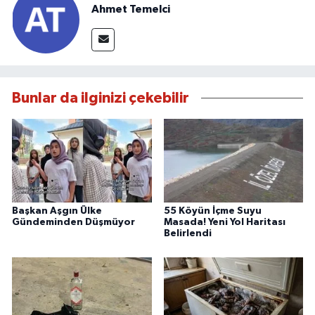
Ahmet Temelci
Bunlar da ilginizi çekebilir
Başkan Aşgın Ülke
55 Köyün İçme Suyu
Gündeminden Düşmüyor
Masada! Yeni Yol Haritası
Belirlendi