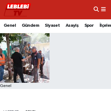
Hava Durumu
Genel
Gündem
Siyaset
Asayiş
Spor
İlçele
Çorum Namaz Vakitleri
Trafik Durumu
Süper Lig Puan Durumu ve Fikstür
Tüm Manşetler
Son Dakika Haberleri
Genel
Haber Arşivi