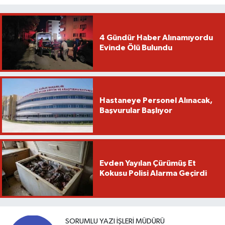
4 Gündür Haber Alınamıyordu
Evinde Ölü Bulundu
Hastaneye Personel Alınacak,
Başvurular Başlıyor
Evden Yayılan Çürümüş Et
Kokusu Polisi Alarma Geçirdi
SORUMLU YAZI İŞLERI MÜDÜRÜ