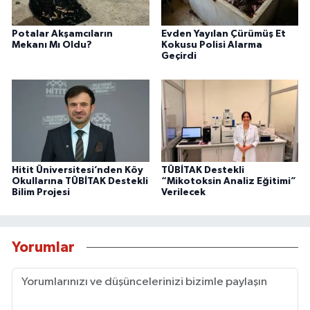
Potalar Akşamcıların
Evden Yayılan Çürümüş Et
Mekanı Mı Oldu?
Kokusu Polisi Alarma
Geçirdi
Hitit Üniversitesi’nden Köy
TÜBİTAK Destekli
Okullarına TÜBİTAK Destekli
“Mikotoksin Analiz Eğitimi”
Bilim Projesi
Verilecek
Yorumlar