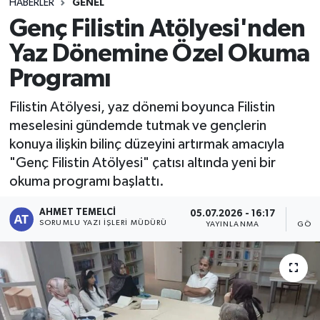
HABERLER
GENEL
Genç Filistin Atölyesi'nden
Yaz Dönemine Özel Okuma
Programı
Filistin Atölyesi, yaz dönemi boyunca Filistin
meselesini gündemde tutmak ve gençlerin
konuya ilişkin bilinç düzeyini artırmak amacıyla
"Genç Filistin Atölyesi" çatısı altında yeni bir
okuma programı başlattı.
AHMET TEMELCI
05.07.2026 - 16:17
6
SORUMLU YAZI İŞLERI MÜDÜRÜ
YAYINLANMA
GÖST