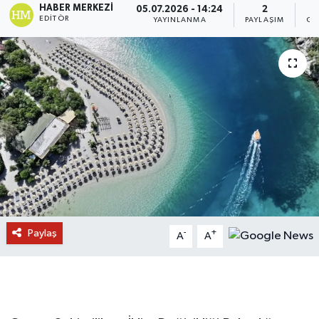
HABER MERKEZI
05.07.2026 - 14:24
2
EDITÖR
YAYINLANMA
PAYLAŞIM
GÖ
Paylaş
-
+
A
A