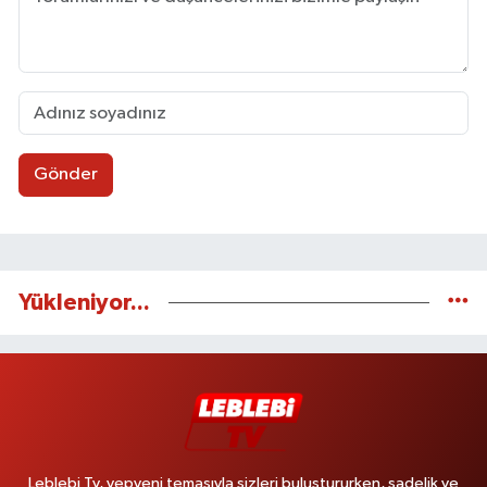
Gönder
Yükleniyor...
Leblebi Tv, yepyeni temasıyla sizleri buluştururken, sadelik ve