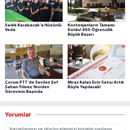
Sadık Karabacak'a Hüzünlü
Kontenjanların Tamamı
Veda
Doldu! 400 Öğrencilik
Büyük Başarı
Çorum PTT'de Sevilen Şef
Miras Kalan Evin Satışı Artık
Şahan Yılmaz Yeniden
Böyle Yapılacak!
Görevinin Başında
Yorumlar