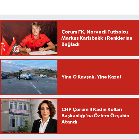
Çorum FK, Norveçli Futbolcu
Markus Karlsbakk'ı Renklerine
Bağladı
Yine O Kavşak, Yine Kaza!
CHP Çorum İl Kadın Kolları
Başkanlığı'na Özlem Özşahin
Atandı