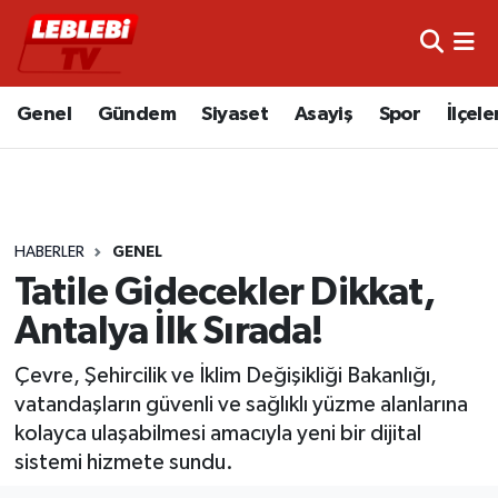
Hava Durumu
Genel
Gündem
Siyaset
Asayiş
Spor
İlçele
Çorum Namaz Vakitleri
Trafik Durumu
HABERLER
GENEL
Süper Lig Puan Durumu ve Fikstür
Tatile Gidecekler Dikkat,
Tüm Manşetler
Antalya İlk Sırada!
Son Dakika Haberleri
Çevre, Şehircilik ve İklim Değişikliği Bakanlığı,
vatandaşların güvenli ve sağlıklı yüzme alanlarına
Haber Arşivi
kolayca ulaşabilmesi amacıyla yeni bir dijital
sistemi hizmete sundu.