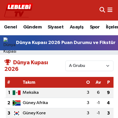
Hava Durumu
Genel
Gündem
Siyaset
Asayiş
Spor
İlçele
Çorum Namaz Vakitleri
Dünya Kupası 2026 Puan Durumu ve Fikstür
Trafik Durumu
Süper Lig Puan Durumu ve Fikstür
Dünya Kupası
2026
Tüm Manşetler
#
Takım
O
Av
P
Son Dakika Haberleri
1
Meksika
3
6
9
Haber Arşivi
2
Güney Afrika
3
-1
4
3
Güney Kore
3
-1
3