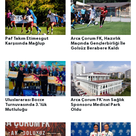
Paf Takım Etimesgut
Arca Çorum FK, Hazırlık
Karşısında Mağlup
Maçında Gençlerbirliği İle
Golsüz Berabere Kaldı
Uluslararası Bocce
Arca Çorum FK'nın Sağlık
Turnuvasında 3.’lük
Sponsoru Medical Park
Mutluluğu
Oldu