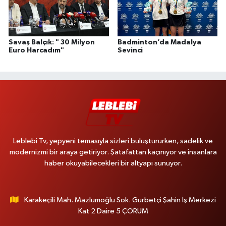
Savaş Balçık: " 30 Milyon
Badminton’da Madalya
Euro Harcadım"
Sevinci
Leblebi Tv, yepyeni temasıyla sizleri buluştururken, sadelik ve
modernizmi bir araya getiriyor. Şatafattan kaçınıyor ve insanlara
haber okuyabilecekleri bir altyapı sunuyor.
Karakeçili Mah. Mazlumoğlu Sok. Gurbetçi Şahin İş Merkezi
Kat 2 Daire 5 ÇORUM