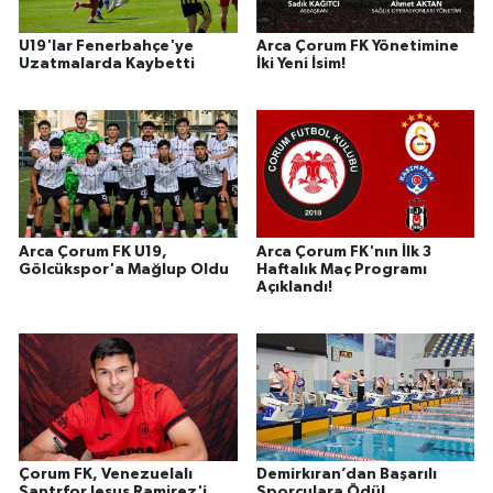
U19'lar Fenerbahçe'ye
Arca Çorum FK Yönetimine
Uzatmalarda Kaybetti
İki Yeni İsim!
Arca Çorum FK U19,
Arca Çorum FK'nın İlk 3
Gölcükspor'a Mağlup Oldu
Haftalık Maç Programı
Açıklandı!
Çorum FK, Venezuelalı
Demirkıran’dan Başarılı
Santrfor Jesus Ramirez'i
Sporculara Ödül