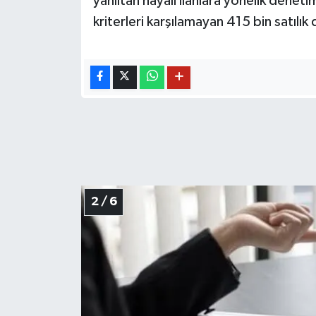
yanıltan hayali ilanlara yönelik deneti
kriterleri karşılamayan 415 bin satılık
2 / 6