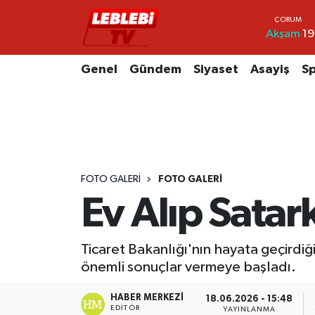
Akşam
19
Hava Durumu
Genel
Gündem
Siyaset
Asayiş
S
Çorum Namaz Vakitleri
Trafik Durumu
Süper Lig Puan Durumu ve Fikstür
FOTO GALERI
FOTO GALERI
Tüm Manşetler
Ev Alıp Sata
Son Dakika Haberleri
Ticaret Bakanlığı'nın hayata geçirdiğ
önemli sonuçlar vermeye başladı.
Haber Arşivi
HABER MERKEZI
18.06.2026 - 15:48
EDITÖR
YAYINLANMA