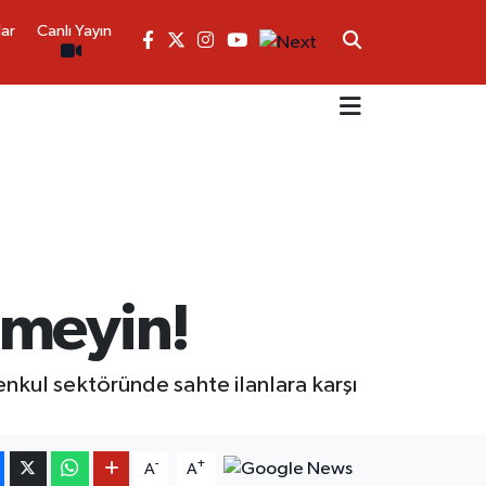
lar
Canlı Yayın
şmeyin!
enkul sektöründe sahte ilanlara karşı
-
+
A
A