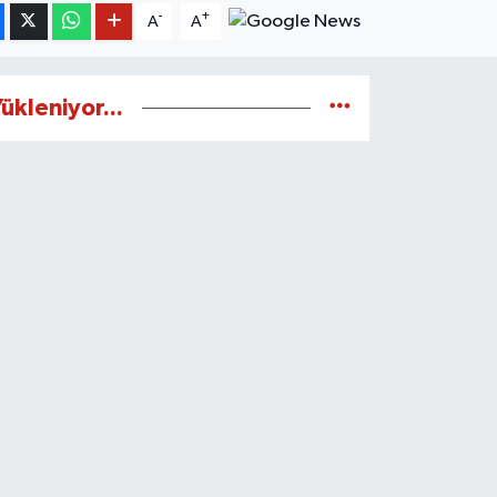
-
+
A
A
ükleniyor...