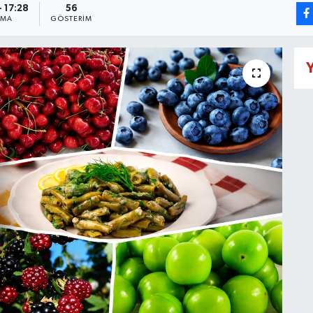
- 17:28
56
NMA
GÖSTERIM
Y