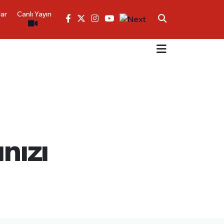
lar
Canlı Yayın
nızı