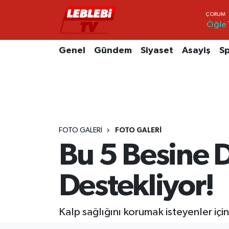
Öğle
Hava Durumu
Genel
Gündem
Siyaset
Asayiş
S
Çorum Namaz Vakitleri
Trafik Durumu
Süper Lig Puan Durumu ve Fikstür
FOTO GALERI
FOTO GALERI
Tüm Manşetler
Bu 5 Besine D
Son Dakika Haberleri
Destekliyor!
Haber Arşivi
Kalp sağlığını korumak isteyenler içi