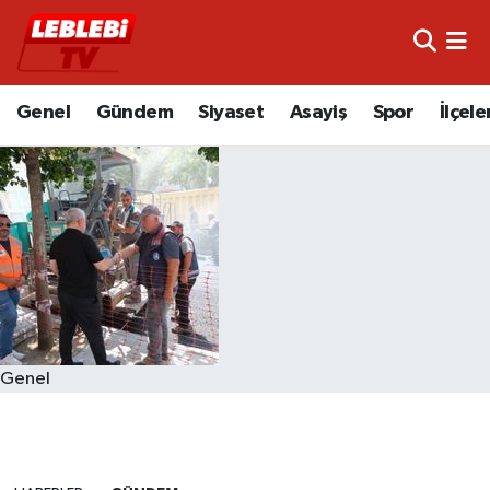
Hava Durumu
Genel
Gündem
Siyaset
Asayiş
Spor
İlçele
Çorum Namaz Vakitleri
Trafik Durumu
Süper Lig Puan Durumu ve Fikstür
Tüm Manşetler
Son Dakika Haberleri
Genel
Haber Arşivi