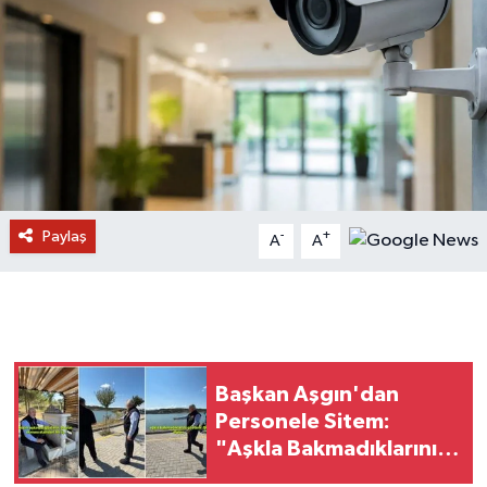
Paylaş
-
+
A
A
Başkan Aşgın'dan
Personele Sitem:
"Aşkla Bakmadıklarını
Gösterir"