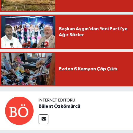
Başkan Aşgın’dan Yeni Parti’ye
Ağır Sözler
Evden 6 Kamyon Çöp Çıktı
İNTERNET EDITÖRÜ
Bülent Özkömürcü