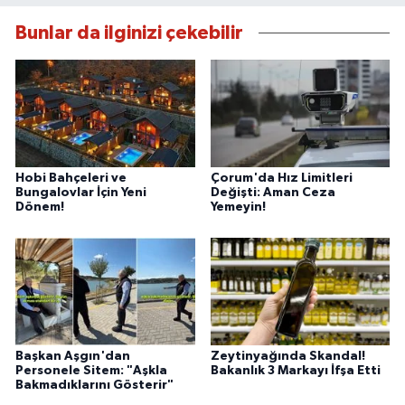
Bunlar da ilginizi çekebilir
Hobi Bahçeleri ve
Çorum'da Hız Limitleri
Bungalovlar İçin Yeni
Değişti: Aman Ceza
Dönem!
Yemeyin!
Başkan Aşgın'dan
Zeytinyağında Skandal!
Personele Sitem: "Aşkla
Bakanlık 3 Markayı İfşa Etti
Bakmadıklarını Gösterir"