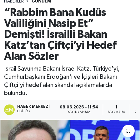
HABERLER
GÜNDEM
“Rabbim Bana Kudüs
Valiliğini Nasip Et”
Demişti! İsrailli Bakan
Katz’tan Çiftçi’yi Hedef
Alan Sözler
İsrail Savunma Bakanı İsrael Katz, Türkiye'yi,
Cumhurbaşkanı Erdoğan'ı ve İçişleri Bakanı
Çiftçi'yi hedef alan skandal açıklamalarda
bulundu.
HABER MERKEZI
08.06.2026 - 11:54
1
EDITÖR
YAYINLANMA
PAYLAŞIM
GÖ