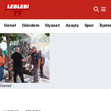
Hava Durumu
Genel
Gündem
Siyaset
Asayiş
Spor
İlçele
Çorum Namaz Vakitleri
Trafik Durumu
Süper Lig Puan Durumu ve Fikstür
Tüm Manşetler
Son Dakika Haberleri
Genel
Haber Arşivi