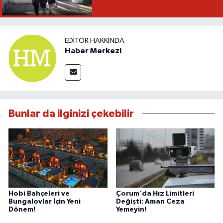
EDITÖR HAKKINDA
Haber Merkezi
Bunlar da ilginizi çekebilir
Hobi Bahçeleri ve
Çorum'da Hız Limitleri
Bungalovlar İçin Yeni
Değişti: Aman Ceza
Dönem!
Yemeyin!