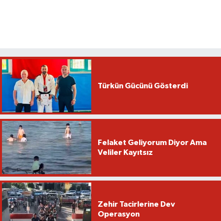
Türkün Gücünü Gösterdi
Felaket Geliyorum Diyor Ama
Veliler Kayıtsız
Zehir Tacirlerine Dev
Operasyon