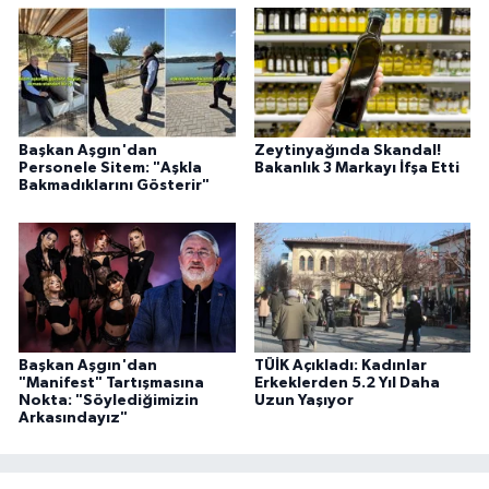
Başkan Aşgın'dan
Zeytinyağında Skandal!
Personele Sitem: "Aşkla
Bakanlık 3 Markayı İfşa Etti
Bakmadıklarını Gösterir"
Başkan Aşgın'dan
TÜİK Açıkladı: Kadınlar
"Manifest" Tartışmasına
Erkeklerden 5.2 Yıl Daha
Nokta: "Söylediğimizin
Uzun Yaşıyor
Arkasındayız"