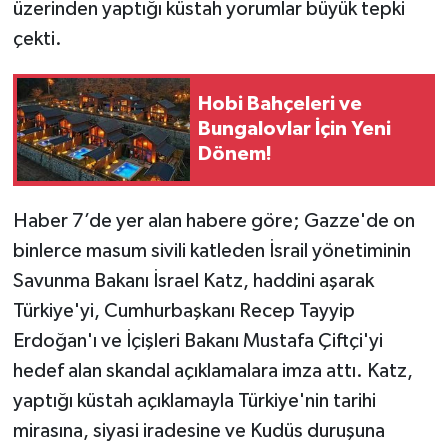
üzerinden yaptığı küstah yorumlar büyük tepki
çekti.
Hobi Bahçeleri ve
Bungalovlar İçin Yeni
Dönem!
Haber 7’de yer alan habere göre; Gazze'de on
binlerce masum sivili katleden İsrail yönetiminin
Savunma Bakanı İsrael Katz, haddini aşarak
Türkiye'yi, Cumhurbaşkanı Recep Tayyip
Erdoğan'ı ve İçişleri Bakanı Mustafa Çiftçi'yi
hedef alan skandal açıklamalara imza attı. Katz,
yaptığı küstah açıklamayla Türkiye'nin tarihi
mirasına, siyasi iradesine ve Kudüs duruşuna