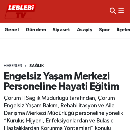
Hava Durumu
Genel
Gündem
Siyaset
Asayiş
Spor
İlçele
Çorum Namaz Vakitleri
Trafik Durumu
HABERLER
SAĞLIK
Süper Lig Puan Durumu ve Fikstür
Engelsiz Yaşam Merkezi
Tüm Manşetler
Personeline Hayati Eğitim
Son Dakika Haberleri
Çorum İl Sağlık Müdürlüğü tarafından, Çorum
Engelsiz Yaşam Bakım, Rehabilitasyon ve Aile
Haber Arşivi
Danışma Merkezi Müdürlüğü personeline yönelik
“Kuruluş Hijyeni, Enfeksiyonlardan ve Bulaşıcı
Hastalıklardan Korunma Yöntemleri” konulu