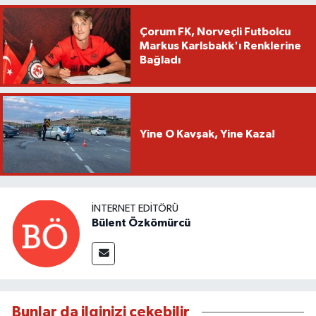
Çorum FK, Norveçli Futbolcu
Markus Karlsbakk'ı Renklerine
Bağladı
Yine O Kavşak, Yine Kaza!
İNTERNET EDITÖRÜ
Bülent Özkömürcü
Bunlar da ilginizi çekebilir