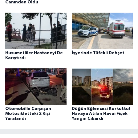
Canından Oldu
Husumetliler Hastaneyi De
İşyerinde Tüfekli Dehşet
Karıştırdı
Otomobille Çarpışan
Düğün Eğlencesi Korkuttu!
Motosikletteki 2 Kişi
Havaya Atılan Havai Fişek
Yaralandı
Yangın Çıkardı