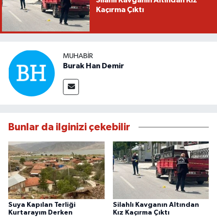
Silahlı Kavganın Altından Kız
Kaçırma Çıktı
MUHABIR
Burak Han Demir
Bunlar da ilginizi çekebilir
Suya Kapılan Terliği
Silahlı Kavganın Altından
Kurtarayım Derken
Kız Kaçırma Çıktı