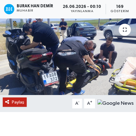
BURAK HAN DEMIR
26.06.2026 - 00:10
169
MUHABIR
YAYINLANMA
GÖSTERIM
Paylaş
-
+
A
A