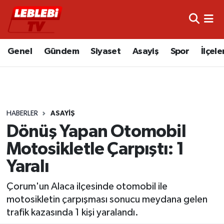
Hava Durumu
Genel
Gündem
Siyaset
Asayiş
Spor
İlçele
Çorum Namaz Vakitleri
Trafik Durumu
HABERLER
ASAYIŞ
Süper Lig Puan Durumu ve Fikstür
Dönüş Yapan Otomobil
Tüm Manşetler
Motosikletle Çarpıştı: 1
Yaralı
Son Dakika Haberleri
Çorum'un Alaca ilçesinde otomobil ile
Haber Arşivi
motosikletin çarpışması sonucu meydana gelen
trafik kazasında 1 kişi yaralandı.