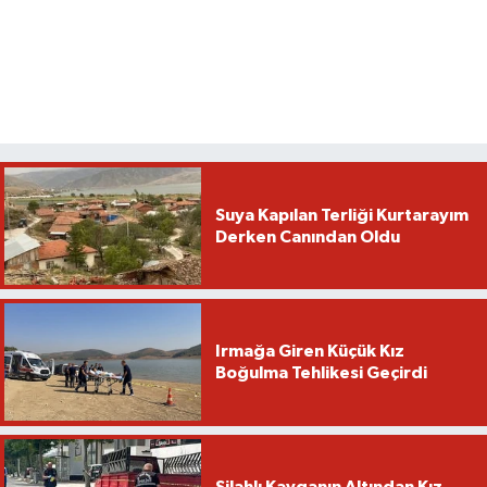
Suya Kapılan Terliği Kurtarayım
Derken Canından Oldu
Irmağa Giren Küçük Kız
Boğulma Tehlikesi Geçirdi