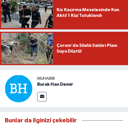
Kız Kaçırma Meselesinde Kan
Aktı! 1 Kişi Tutuklandı
Çorum’da Silahlı Saldırı Planı
Suya Düştü!
MUHABIR
Burak Han Demir
Bunlar da ilginizi çekebilir