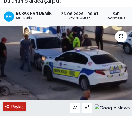
bulunan 5 araca çarptı.
BURAK HAN DEMIR
26.06.2026 - 00:01
941
MUHABIR
YAYINLANMA
GÖSTERIM
Paylaş
-
+
A
A