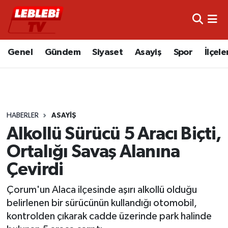
Hava Durumu
Genel
Gündem
Siyaset
Asayiş
Spor
İlçele
Çorum Namaz Vakitleri
Trafik Durumu
HABERLER
ASAYIŞ
Süper Lig Puan Durumu ve Fikstür
Alkollü Sürücü 5 Aracı Biçti,
Tüm Manşetler
Ortalığı Savaş Alanına
Çevirdi
Son Dakika Haberleri
Çorum'un Alaca ilçesinde aşırı alkollü olduğu
Haber Arşivi
belirlenen bir sürücünün kullandığı otomobil,
kontrolden çıkarak cadde üzerinde park halinde