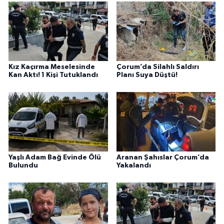
Kız Kaçırma Meselesinde
Çorum’da Silahlı Saldırı
Kan Aktı! 1 Kişi Tutuklandı
Planı Suya Düştü!
Yaşlı Adam Bağ Evinde Ölü
Aranan Şahıslar Çorum’da
Bulundu
Yakalandı