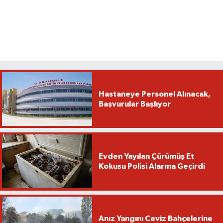
Hastaneye Personel Alınacak,
Başvurular Başlıyor
Evden Yayılan Çürümüş Et
Kokusu Polisi Alarma Geçirdi
Anız Yangını Ceviz Bahçelerine