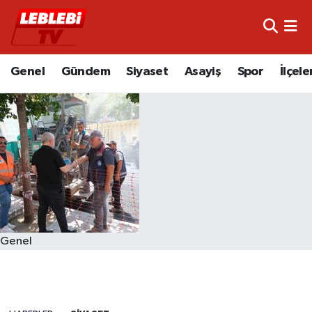
Hava Durumu
Genel
Gündem
Siyaset
Asayiş
Spor
İlçele
Çorum Namaz Vakitleri
Trafik Durumu
Süper Lig Puan Durumu ve Fikstür
Tüm Manşetler
Son Dakika Haberleri
Genel
Haber Arşivi