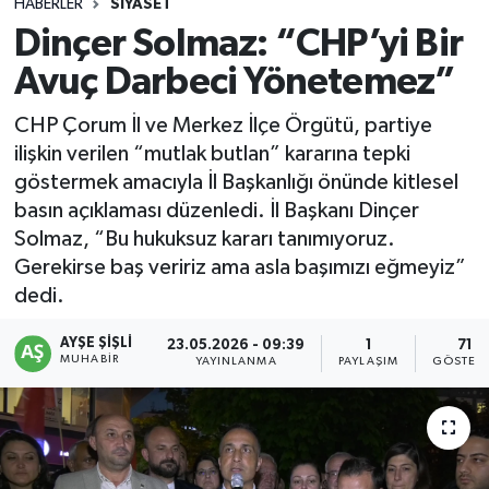
HABERLER
SIYASET
Dinçer Solmaz: “CHP’yi Bir
Avuç Darbeci Yönetemez”
CHP Çorum İl ve Merkez İlçe Örgütü, partiye
ilişkin verilen “mutlak butlan” kararına tepki
göstermek amacıyla İl Başkanlığı önünde kitlesel
basın açıklaması düzenledi. İl Başkanı Dinçer
Solmaz, “Bu hukuksuz kararı tanımıyoruz.
Gerekirse baş veririz ama asla başımızı eğmeyiz”
dedi.
AYŞE ŞIŞLI
23.05.2026 - 09:39
1
71
MUHABIR
YAYINLANMA
PAYLAŞIM
GÖSTER