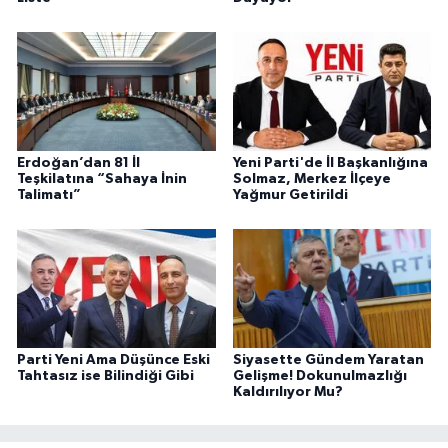
Erdoğan’dan 81 İl
Yeni Parti'de İl Başkanlığına
Teşkilatına “Sahaya İnin
Solmaz, Merkez İlçeye
Talimatı”
Yağmur Getirildi
Parti Yeni Ama Düşünce Eski
Siyasette Gündem Yaratan
Tahtasız ise Bilindiği Gibi
Gelişme! Dokunulmazlığı
Kaldırılıyor Mu?