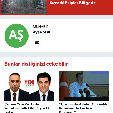
Sıçradı! Ekipler Bölgede
MUHABIR
Ayşe Şişli
Bunlar da ilginizi çekebilir
Çorum Yeni Parti’de
“Çorum’da Aileler Güvenlik
Yönetim Belli Oldu! İşte O
Konusunda Endişe
Liste
Duyuyor”