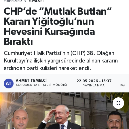
HABERLER
SIYASET
CHP’de “Mutlak Butlan”
Kararı Yiğitoğlu’nun
Hevesini Kursağında
Bıraktı
Cumhuriyet Halk Partisi’nin (CHP) 38. Olağan
Kurultayı’na ilişkin yargı sürecinde alınan kararın
ardından parti kulisleri hareketlendi.
AHMET TEMELCI
22.05.2026 - 15:37
SORUMLU YAZI İŞLERI MÜDÜRÜ
YAYINLANMA
PAYL