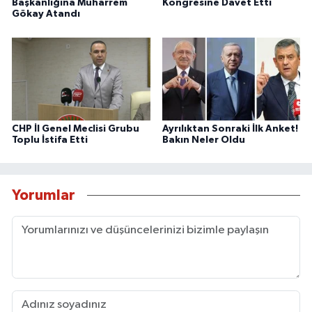
Başkanlığına Muharrem
Kongresine Davet Etti
Gökay Atandı
CHP İl Genel Meclisi Grubu
Ayrılıktan Sonraki İlk Anket!
Toplu İstifa Etti
Bakın Neler Oldu
Yorumlar