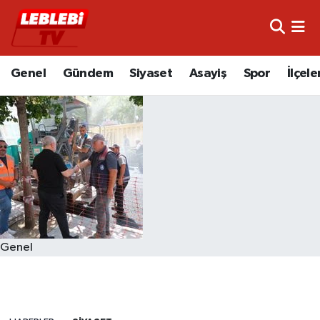
Hava Durumu
Genel
Gündem
Siyaset
Asayiş
Spor
İlçele
Çorum Namaz Vakitleri
Trafik Durumu
Süper Lig Puan Durumu ve Fikstür
Tüm Manşetler
Son Dakika Haberleri
Genel
Haber Arşivi