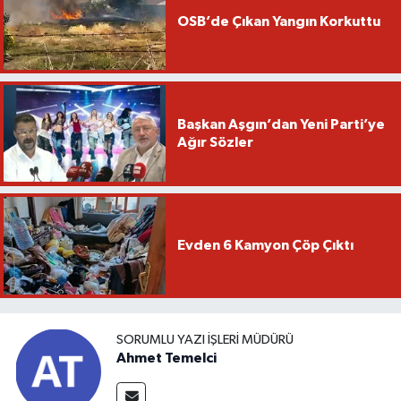
OSB’de Çıkan Yangın Korkuttu
Başkan Aşgın’dan Yeni Parti’ye
Ağır Sözler
Evden 6 Kamyon Çöp Çıktı
SORUMLU YAZI İŞLERI MÜDÜRÜ
Ahmet Temelci