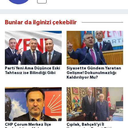
Bunlar da ilginizi çekebilir
Parti Yeni Ama Düşünce Eski
Siyasette Gündem Yaratan
Tahtasız ise Bilindiği Gibi
Gelişme! Dokunulmazlığı
Kaldırılıyor Mu?
CHP Çorum Merkez İlçe
Çıplak, Bahçeli’yi İl