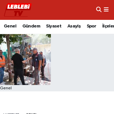
Hava Durumu
Genel
Gündem
Siyaset
Asayiş
Spor
İlçele
Çorum Namaz Vakitleri
Trafik Durumu
Süper Lig Puan Durumu ve Fikstür
Tüm Manşetler
Son Dakika Haberleri
Genel
Haber Arşivi