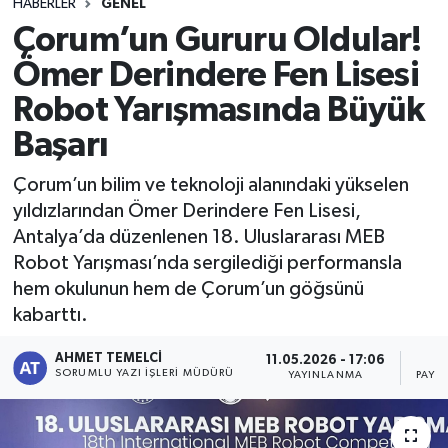
HABERLER
GENEL
Çorum’un Gururu Oldular!
Ömer Derindere Fen Lisesi
Robot Yarışmasında Büyük
Başarı
Çorum’un bilim ve teknoloji alanındaki yükselen
yıldızlarından Ömer Derindere Fen Lisesi,
Antalya’da düzenlenen 18. Uluslararası MEB
Robot Yarışması’nda sergilediği performansla
hem okulunun hem de Çorum’un göğsünü
kabarttı.
AHMET TEMELCI
11.05.2026 - 17:06
1
SORUMLU YAZI İŞLERI MÜDÜRÜ
YAYINLANMA
PAYL