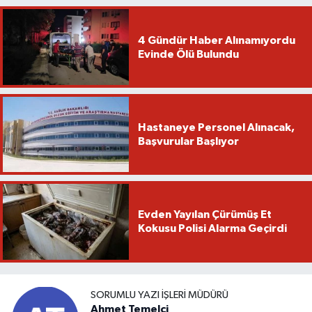
4 Gündür Haber Alınamıyordu
Evinde Ölü Bulundu
Hastaneye Personel Alınacak,
Başvurular Başlıyor
Evden Yayılan Çürümüş Et
Kokusu Polisi Alarma Geçirdi
SORUMLU YAZI İŞLERI MÜDÜRÜ
Ahmet Temelci