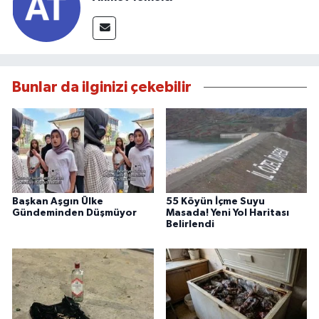
Bunlar da ilginizi çekebilir
Başkan Aşgın Ülke
55 Köyün İçme Suyu
Gündeminden Düşmüyor
Masada! Yeni Yol Haritası
Belirlendi