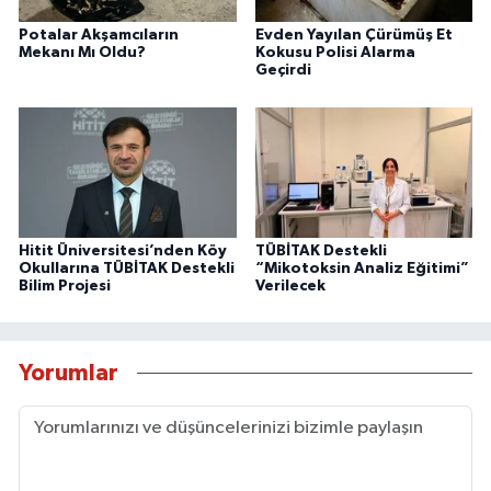
Potalar Akşamcıların
Evden Yayılan Çürümüş Et
Mekanı Mı Oldu?
Kokusu Polisi Alarma
Geçirdi
Hitit Üniversitesi’nden Köy
TÜBİTAK Destekli
Okullarına TÜBİTAK Destekli
“Mikotoksin Analiz Eğitimi”
Bilim Projesi
Verilecek
Yorumlar