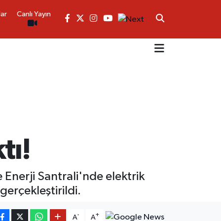
lar
Canlı Yayın
tı!
Enerji Santrali'nde elektrik
gerçekleştirildi.
-
+
A
A