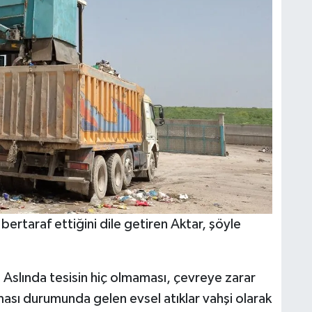
bertaraf ettiğini dile getiren Aktar, şöyle
. Aslında tesisin hiç olmaması, çevreye zarar
ması durumunda gelen evsel atıklar vahşi olarak