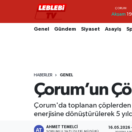
Akşam
19
Hava Durumu
Genel
Gündem
Siyaset
Asayiş
S
Çorum Namaz Vakitleri
Trafik Durumu
Süper Lig Puan Durumu ve Fikstür
HABERLER
GENEL
Tüm Manşetler
Çorum’un Çöp
Son Dakika Haberleri
Çorum'da toplanan çöplerden ayr
Haber Arşivi
enerjisine dönüştürülerek 5 yıld
AHMET TEMELCI
16.05.2026 
SORUMLU YAZI İŞLERI MÜDÜRÜ