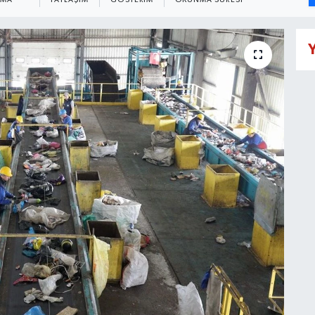
NMA
PAYLAŞIM
GÖSTERIM
OKUNMA SÜRESI
Y