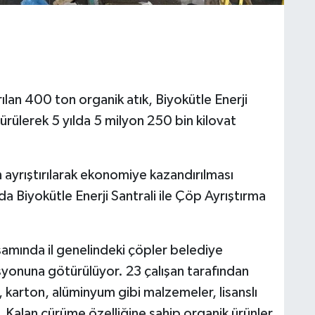
lan 400 ton organik atık, Biyokütle Enerji
ürülerek 5 yılda 5 milyon 250 bin kilovat
 ayrıştırılarak ekonomiye kazandırılması
a Biyokütle Enerji Santrali ile Çöp Ayrıştırma
amında il genelindeki çöpler belediye
syonuna götürülüyor. 23 çalışan tarafından
k, karton, alüminyum gibi malzemeler, lisanslı
 Kalan çürüme özelliğine sahip organik ürünler