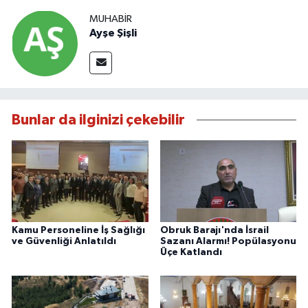
MUHABIR
Ayşe Şişli
Bunlar da ilginizi çekebilir
Kamu Personeline İş Sağlığı
Obruk Barajı'nda İsrail
ve Güvenliği Anlatıldı
Sazanı Alarmı! Popülasyonu
Üçe Katlandı