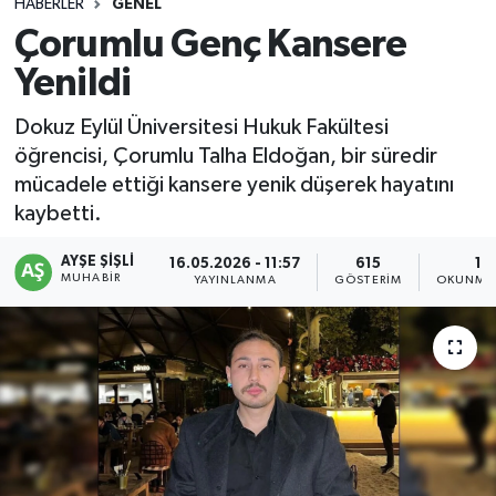
HABERLER
GENEL
Çorumlu Genç Kansere
Yenildi
Dokuz Eylül Üniversitesi Hukuk Fakültesi
öğrencisi, Çorumlu Talha Eldoğan, bir süredir
mücadele ettiği kansere yenik düşerek hayatını
kaybetti.
AYŞE ŞIŞLI
16.05.2026 - 11:57
615
1 
MUHABIR
YAYINLANMA
GÖSTERIM
OKUNMA 