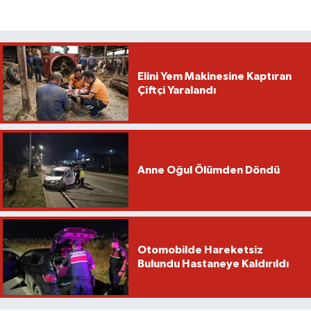
Elini Yem Makinesine Kaptıran
Çiftçi Yaralandı
Anne Oğul Ölümden Döndü
Otomobilde Hareketsiz
Bulundu Hastaneye Kaldırıldı