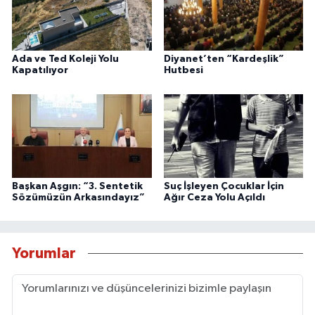
Ada ve Ted Koleji Yolu
Diyanet’ten “Kardeşlik”
Kapatılıyor
Hutbesi
Başkan Aşgın: “3. Sentetik
Suç İşleyen Çocuklar İçin
Sözümüzün Arkasındayız”
Ağır Ceza Yolu Açıldı
Yorumlar