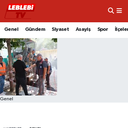
Hava Durumu
Genel
Gündem
Siyaset
Asayiş
Spor
İlçele
Çorum Namaz Vakitleri
Trafik Durumu
Süper Lig Puan Durumu ve Fikstür
Tüm Manşetler
Son Dakika Haberleri
Genel
Haber Arşivi