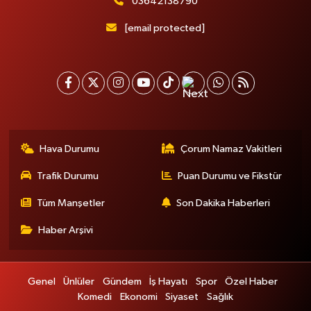
03642138790
[email protected]
Hava Durumu
Çorum Namaz Vakitleri
Trafik Durumu
Puan Durumu ve Fikstür
Tüm Manşetler
Son Dakika Haberleri
Haber Arşivi
Genel
Ünlüler
Gündem
İş Hayatı
Spor
Özel Haber
Komedi
Ekonomi
Siyaset
Sağlık