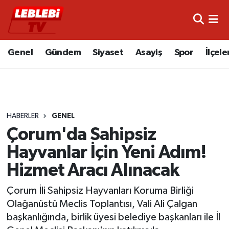
Hava Durumu
Genel
Gündem
Siyaset
Asayiş
Spor
İlçele
Çorum Namaz Vakitleri
Trafik Durumu
HABERLER
GENEL
Süper Lig Puan Durumu ve Fikstür
Çorum'da Sahipsiz
Tüm Manşetler
Hayvanlar İçin Yeni Adım!
Hizmet Aracı Alınacak
Son Dakika Haberleri
Çorum İli Sahipsiz Hayvanları Koruma Birliği
Haber Arşivi
Olağanüstü Meclis Toplantısı, Vali Ali Çalgan
başkanlığında, birlik üyesi belediye başkanları ile İl