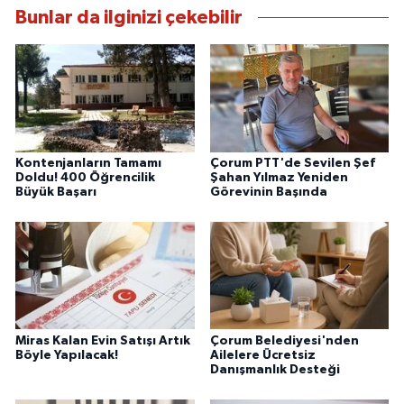
Bunlar da ilginizi çekebilir
Kontenjanların Tamamı
Çorum PTT'de Sevilen Şef
Doldu! 400 Öğrencilik
Şahan Yılmaz Yeniden
Büyük Başarı
Görevinin Başında
Miras Kalan Evin Satışı Artık
Çorum Belediyesi'nden
Böyle Yapılacak!
Ailelere Ücretsiz
Danışmanlık Desteği