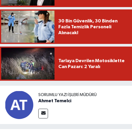
30 Bin Güvenlik, 30 Binden
Fazla Temizlik Personeli
Alınacak!
Tarlaya Devrilen Motosiklette
Can Pazarı: 2 Yaralı
SORUMLU YAZI İŞLERI MÜDÜRÜ
Ahmet Temelci