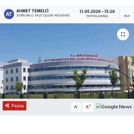
AHMET TEMELCI
11.05.2026 - 15:20
2
SORUMLU YAZI İŞLERI MÜDÜRÜ
YAYINLANMA
PAYL
Paylaş
-
+
A
A