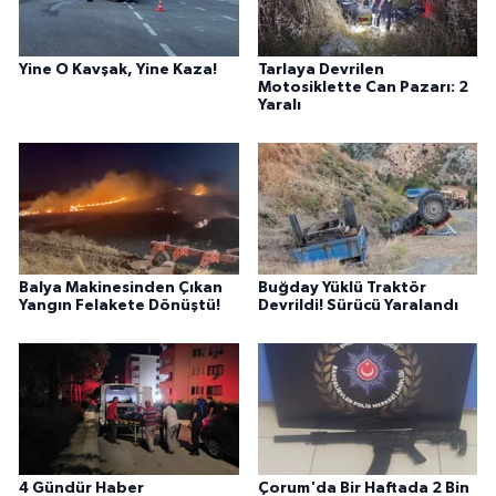
Yine O Kavşak, Yine Kaza!
Tarlaya Devrilen
Motosiklette Can Pazarı: 2
Yaralı
Balya Makinesinden Çıkan
Buğday Yüklü Traktör
Yangın Felakete Dönüştü!
Devrildi! Sürücü Yaralandı
4 Gündür Haber
Çorum'da Bir Haftada 2 Bin