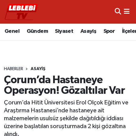
Hava Durumu
Genel
Gündem
Siyaset
Asayiş
Spor
İlçele
Çorum Namaz Vakitleri
Trafik Durumu
HABERLER
ASAYIŞ
Süper Lig Puan Durumu ve Fikstür
Çorum’da Hastaneye
Tüm Manşetler
Operasyon! Gözaltılar Var
Son Dakika Haberleri
Çorum’da Hitit Üniversitesi Erol Olçok Eğitim ve
Araştırma Hastanesi’nde hastaneye ait
Haber Arşivi
malzemelerin usulsüz şekilde dağıtıldığı iddiası
üzerine başlatılan soruşturmada 2 kişi gözaltına
alındı.