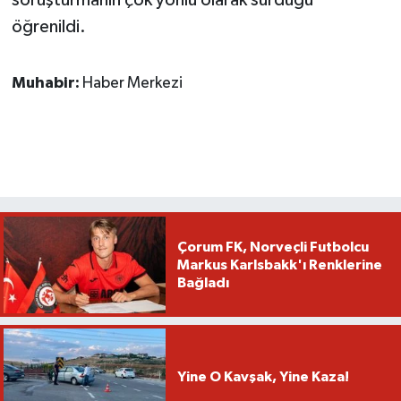
öğrenildi.
Muhabir:
Haber Merkezi
Çorum FK, Norveçli Futbolcu
Markus Karlsbakk'ı Renklerine
Bağladı
Yine O Kavşak, Yine Kaza!