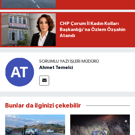
CHP Çorum İl Kadın Kolları
Başkanlığı'na Özlem Özşahin
Atandı
SORUMLU YAZI İŞLERI MÜDÜRÜ
Ahmet Temelci
Bunlar da ilginizi çekebilir