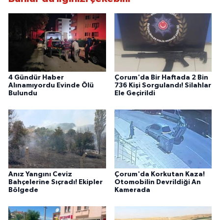
4 Gündür Haber
Çorum'da Bir Haftada 2 Bin
Alınamıyordu Evinde Ölü
736 Kişi Sorgulandı! Silahlar
Bulundu
Ele Geçirildi
Anız Yangını Ceviz
Çorum'da Korkutan Kaza!
Bahçelerine Sıçradı! Ekipler
Otomobilin Devrildiği An
Bölgede
Kamerada