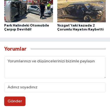
Park Halindeki Otomobile
Yozgat’taki kazada 2
Çarpıp Devrildi!
Çorumlu Hayatını Kaybetti
Yorumlar
Gönder