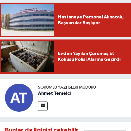
Hastaneye Personel Alınacak,
Başvurular Başlıyor
Evden Yayılan Çürümüş Et
Kokusu Polisi Alarma Geçirdi
SORUMLU YAZI İŞLERI MÜDÜRÜ
Ahmet Temelci
Bunlar da ilginizi çekebilir