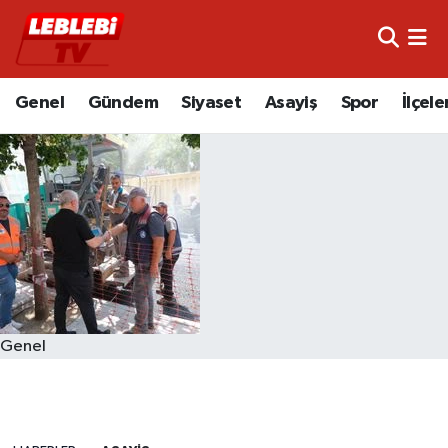
Hava Durumu
Genel
Gündem
Siyaset
Asayiş
Spor
İlçele
Çorum Namaz Vakitleri
Trafik Durumu
Süper Lig Puan Durumu ve Fikstür
Tüm Manşetler
Son Dakika Haberleri
Genel
Haber Arşivi