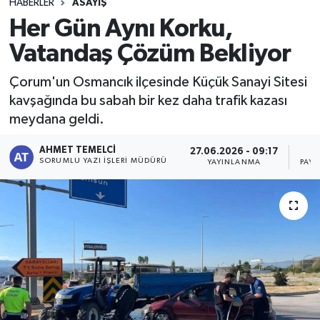
HABERLER
ASAYIŞ
Her Gün Aynı Korku,
Vatandaş Çözüm Bekliyor
Çorum'un Osmancık ilçesinde Küçük Sanayi Sitesi
kavşağında bu sabah bir kez daha trafik kazası
meydana geldi.
AHMET TEMELCI
27.06.2026 - 09:17
SORUMLU YAZI İŞLERI MÜDÜRÜ
YAYINLANMA
PAYL