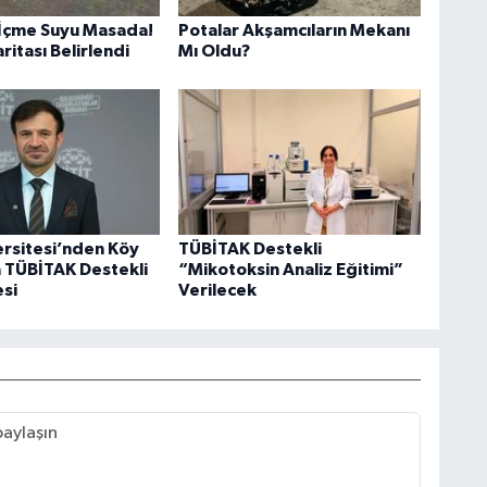
İçme Suyu Masada!
Potalar Akşamcıların Mekanı
aritası Belirlendi
Mı Oldu?
ersitesi’nden Köy
TÜBİTAK Destekli
a TÜBİTAK Destekli
“Mikotoksin Analiz Eğitimi”
esi
Verilecek