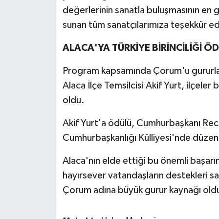
değerlerinin sanatla buluşmasının en gü
sunan tüm sanatçılarımıza teşekkür edi
ALACA'YA TÜRKİYE BİRİNCİLİĞİ Ö
Program kapsamında Çorum'u gururlandı
Alaca İlçe Temsilcisi Akif Yurt, ilçele
oldu.
Akif Yurt'a ödülü, Cumhurbaşkanı Re
Cumhurbaşkanlığı Külliyesi'nde düzen
Alaca'nın elde ettiği bu önemli başarın
hayırsever vatandaşların destekleri sa
Çorum adına büyük gurur kaynağı old