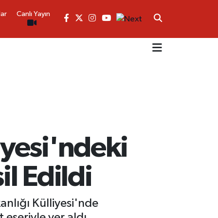
lar
Canlı Yayın
yesi'ndeki
l Edildi
nlığı Külliyesi'nde
eseriyle yer aldı.