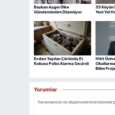
Başkan Aşgın Ülke
55 Köyün 
Gündeminden Düşmüyor
Yeni Yol H
Evden Yayılan Çürümüş Et
Hitit Üniv
Kokusu Polisi Alarma Geçirdi
Okulların
Bilim Proj
Yorumlar