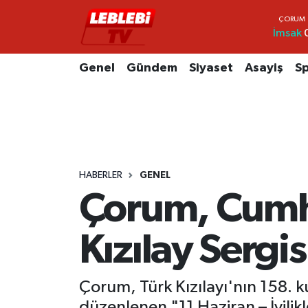
İmsak
Hava Durumu
Genel
Gündem
Siyaset
Asayiş
S
Çorum Namaz Vakitleri
Trafik Durumu
Süper Lig Puan Durumu ve Fikstür
HABERLER
GENEL
Tüm Manşetler
Çorum, Cumhu
Son Dakika Haberleri
Kızılay Sergis
Haber Arşivi
Çorum, Türk Kızılayı'nın 158. 
düzenlenen "11 Haziran – İyilikl