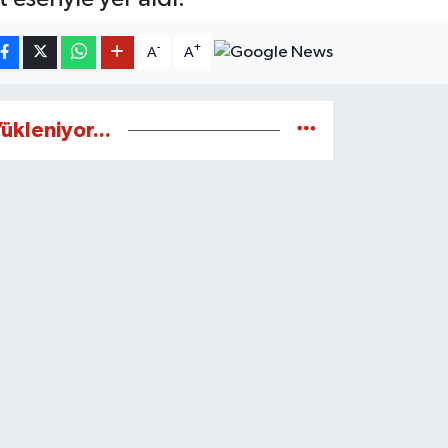
-
+
A
A
ükleniyor...