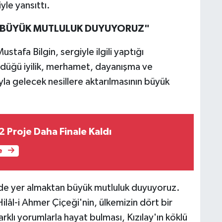
yle yansıttı.
 BÜYÜK MUTLULUK DUYUYORUZ"
stafa Bilgin, sergiyle ilgili yaptığı
ürdüğü iyilik, merhamet, dayanışma ve
yla gelecek nesillere aktarılmasının büyük
 Proje Daha Finale Kaldı
e
ide yer almaktan büyük mutluluk duyuyoruz.
ilâl-i Ahmer Çiçeği'nin, ülkemizin dört bir
rklı yorumlarla hayat bulması, Kızılay'ın köklü