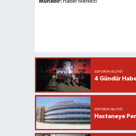
Muhabir:
Haber Merkezi
EDITÖRÜN SEÇTIĞI
4 Gündür Habe
EDITÖRÜN SEÇTIĞI
Hastaneye Pers