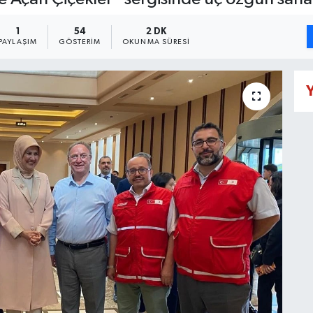
1
54
2 DK
PAYLAŞIM
GÖSTERIM
OKUNMA SÜRESI
Y