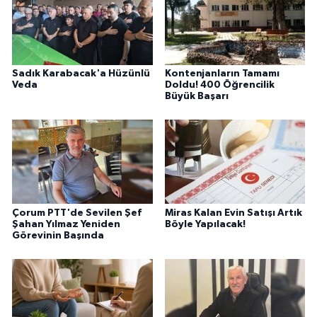
Sadık Karabacak'a Hüzünlü
Kontenjanların Tamamı
Veda
Doldu! 400 Öğrencilik
Büyük Başarı
Çorum PTT'de Sevilen Şef
Miras Kalan Evin Satışı Artık
Şahan Yılmaz Yeniden
Böyle Yapılacak!
Görevinin Başında