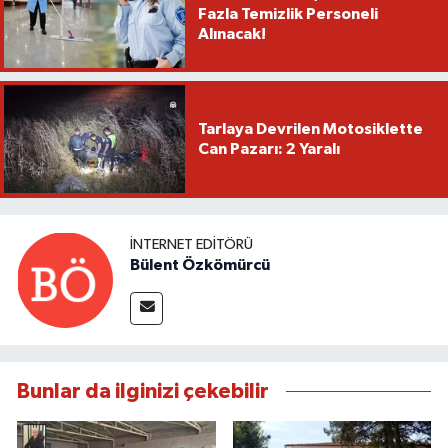
Fazla Temizlik Personeli
Alınacak!
Tarlaya Devrilen Motosiklette
Can Pazarı: 2 Yaralı
İNTERNET EDITÖRÜ
Bülent Özkömürcü
Bunlar da ilginizi çekebilir