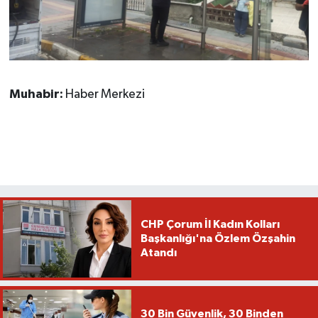
Muhabir:
Haber Merkezi
CHP Çorum İl Kadın Kolları
Başkanlığı'na Özlem Özşahin
Atandı
30 Bin Güvenlik, 30 Binden