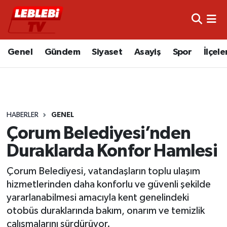
Hava Durumu
Genel
Gündem
Siyaset
Asayiş
Spor
İlçele
Çorum Namaz Vakitleri
Trafik Durumu
HABERLER
GENEL
Süper Lig Puan Durumu ve Fikstür
Çorum Belediyesi’nden
Tüm Manşetler
Duraklarda Konfor Hamlesi
Son Dakika Haberleri
Çorum Belediyesi, vatandaşların toplu ulaşım
hizmetlerinden daha konforlu ve güvenli şekilde
Haber Arşivi
yararlanabilmesi amacıyla kent genelindeki
otobüs duraklarında bakım, onarım ve temizlik
çalışmalarını sürdürüyor.