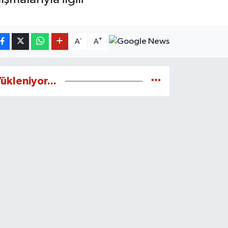
-
+
A
A
ükleniyor...