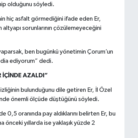
hip olduğunu söyledi.
in hiç asfalt görmediğini ifade eden Er,
altyapı sorunlarının çözülemeyeceğini
ol yaparsak, ben bugünkü yönetimin Çorum’un
ddia ediyorum” dedi.
R İÇİNDE AZALDI”
liğinin bulunduğunu dile getiren Er, İl Özel
risinde önemli ölçüde düştüğünü söyledi.
e 0,5 oranında pay aldıklarını belirten Er, bu
 önceki yıllarda ise yaklaşık yüzde 2