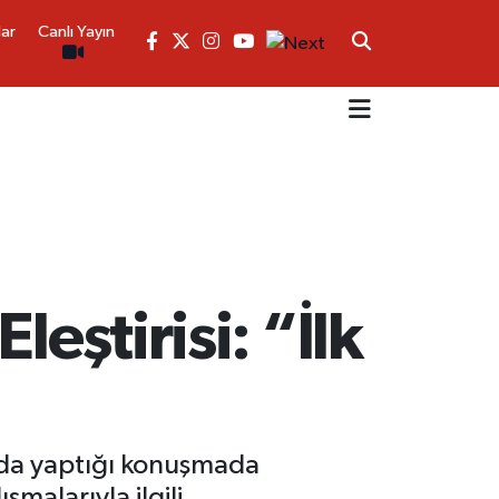
lar
Canlı Yayın
eştirisi: “İlk
sında yaptığı konuşmada
şmalarıyla ilgili