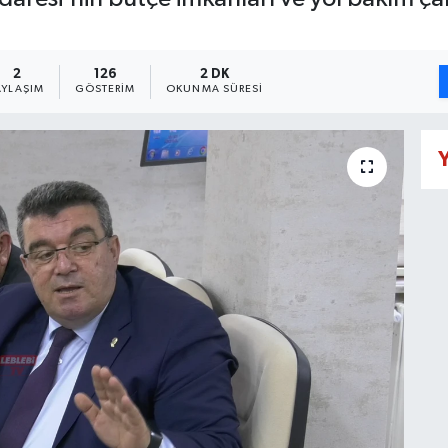
2
126
2 DK
AYLAŞIM
GÖSTERIM
OKUNMA SÜRESI
Y