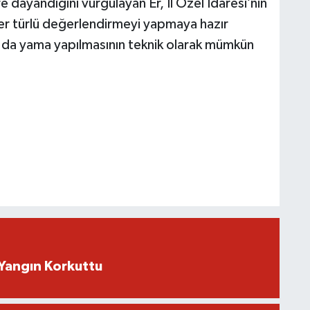
ere dayandığını vurgulayan Er, İl Özel İdaresi’nin
her türlü değerlendirmeyi yapmaya hazır
a da yama yapılmasının teknik olarak mümkün
Yangın Korkuttu