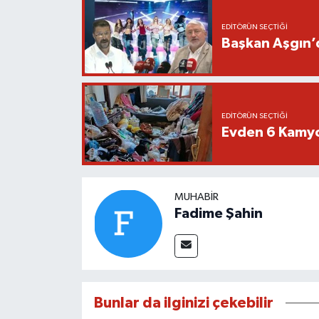
EDITÖRÜN SEÇTIĞI
Başkan Aşgın’d
EDITÖRÜN SEÇTIĞI
Evden 6 Kamyo
MUHABIR
Fadime Şahin
Bunlar da ilginizi çekebilir