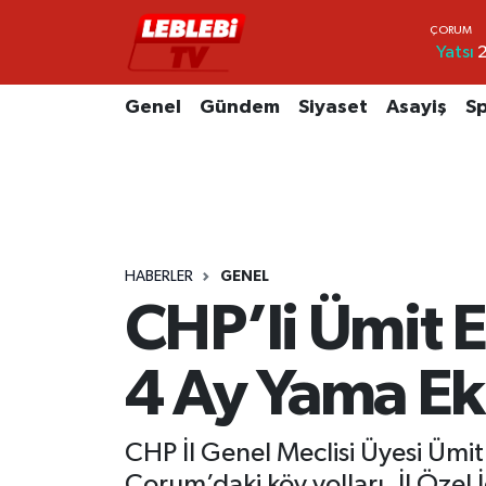
Yatsı
2
Hava Durumu
Genel
Gündem
Siyaset
Asayiş
S
Çorum Namaz Vakitleri
Trafik Durumu
Süper Lig Puan Durumu ve Fikstür
HABERLER
GENEL
Tüm Manşetler
CHP’li Ümit Er
Son Dakika Haberleri
4 Ay Yama Ek
Haber Arşivi
CHP İl Genel Meclisi Üyesi Ümit
Çorum’daki köy yolları, İl Özel İ