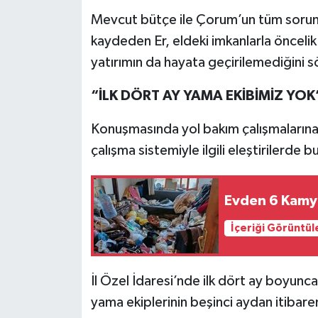
Mevcut bütçe ile Çorum’un tüm sorun
kaydeden Er, eldeki imkanlarla öncelik 
yatırımın da hayata geçirilemediğini s
“İLK DÖRT AY YAMA EKİBİMİZ YOK
Konuşmasında yol bakım çalışmalarına 
çalışma sistemiyle ilgili eleştirilerde b
Evden 6 Kamy
İçeriği Görüntül
İl Özel İdaresi’nde ilk dört ay boyunc
yama ekiplerinin beşinci aydan itibar