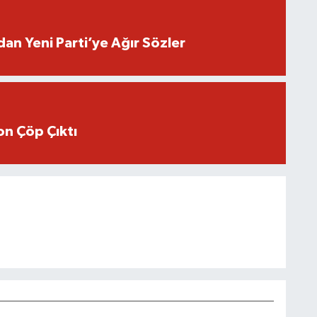
an Yeni Parti’ye Ağır Sözler
n Çöp Çıktı