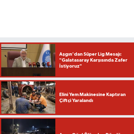
Aşgın'dan Süper Lig Mesajı:
"Galatasaray Karşısında Zafer
İstiyoruz"
Elini Yem Makinesine Kaptıran
Çiftçi Yaralandı