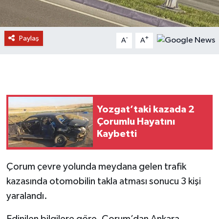
Paylaş
-
+
A
A
Yozgat’taki kazada 2
Çorumlu Hayatını
Kaybetti
Çorum çevre yolunda meydana gelen trafik
kazasında otomobilin takla atması sonucu 3 kişi
yaralandı.
Edinilen bilgilere göre, Çorum’dan Ankara