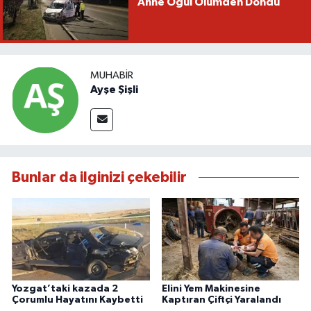
Anne Oğul Ölümden Döndü
MUHABIR
Ayşe Şişli
Bunlar da ilginizi çekebilir
Yozgat’taki kazada 2
Elini Yem Makinesine
Çorumlu Hayatını Kaybetti
Kaptıran Çiftçi Yaralandı