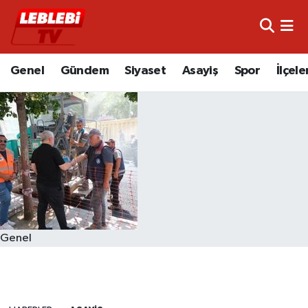
Hava Durumu
Genel
Gündem
Siyaset
Asayiş
Spor
İlçele
Çorum Namaz Vakitleri
Trafik Durumu
Süper Lig Puan Durumu ve Fikstür
Tüm Manşetler
Son Dakika Haberleri
Genel
Haber Arşivi