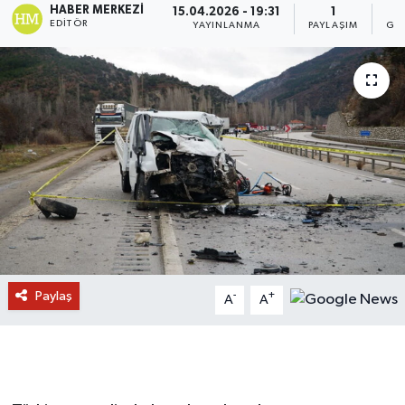
HABER MERKEZI
15.04.2026 - 19:31
1
EDITÖR
YAYINLANMA
PAYLAŞIM
GÖ
Paylaş
-
+
A
A