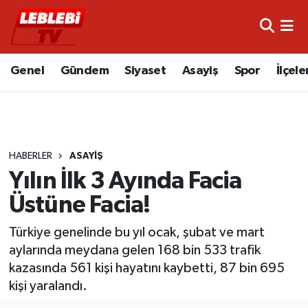
Hava Durumu
Genel
Gündem
Siyaset
Asayiş
Spor
İlçele
Çorum Namaz Vakitleri
Trafik Durumu
HABERLER
ASAYIŞ
Süper Lig Puan Durumu ve Fikstür
Yılın İlk 3 Ayında Facia
Tüm Manşetler
Üstüne Facia!
Son Dakika Haberleri
Türkiye genelinde bu yıl ocak, şubat ve mart
aylarında meydana gelen 168 bin 533 trafik
Haber Arşivi
kazasında 561 kişi hayatını kaybetti, 87 bin 695
kişi yaralandı.