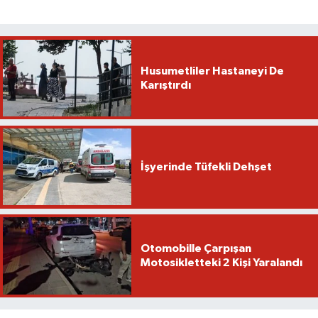
Husumetliler Hastaneyi De
Karıştırdı
İşyerinde Tüfekli Dehşet
Otomobille Çarpışan
Motosikletteki 2 Kişi Yaralandı