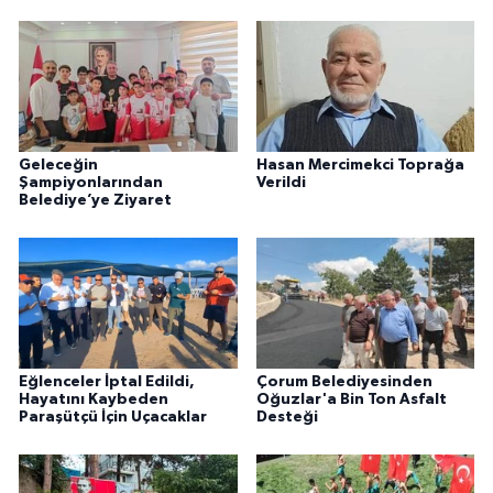
Geleceğin
Hasan Mercimekci Toprağa
Şampiyonlarından
Verildi
Belediye’ye Ziyaret
Eğlenceler İptal Edildi,
Çorum Belediyesinden
Hayatını Kaybeden
Oğuzlar'a Bin Ton Asfalt
Paraşütçü İçin Uçacaklar
Desteği