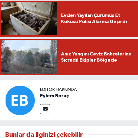
Evden Yayılan Çürümüş Et
Kokusu Polisi Alarma Geçirdi
Anız Yangını Ceviz Bahçelerine
Sıçradı! Ekipler Bölgede
EDITÖR HAKKINDA
Eylem Boruç
Bunlar da ilginizi çekebilir