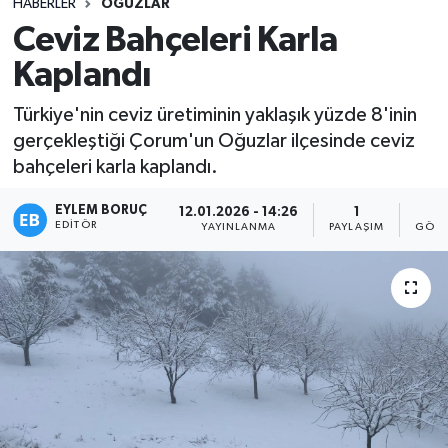
HABERLER
OĞUZLAR
Ceviz Bahçeleri Karla
Kaplandı
Türkiye'nin ceviz üretiminin yaklaşık yüzde 8'inin
gerçekleştiği Çorum'un Oğuzlar ilçesinde ceviz
bahçeleri karla kaplandı.
EYLEM BORUÇ
12.01.2026 - 14:26
1
5
EDITÖR
YAYINLANMA
PAYLAŞIM
GÖST