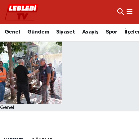
Hava Durumu
Genel
Gündem
Siyaset
Asayiş
Spor
İlçele
Çorum Namaz Vakitleri
Trafik Durumu
Süper Lig Puan Durumu ve Fikstür
Tüm Manşetler
Son Dakika Haberleri
Genel
Haber Arşivi