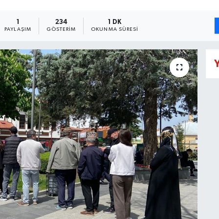
1
234
1 DK
PAYLAŞIM
GÖSTERIM
OKUNMA SÜRESI
Y