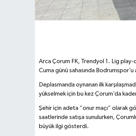
Arca Çorum FK, Trendyol 1. Lig play-o
Cuma günü sahasında Bodrumspor’u a
Deplasmanda oynanan ilk karşılaşmadan 
yükselmek için bu kez Çorum’da kader
Şehir için adeta “onur maçı” olarak gör
saatlerinde satışa sunulurken, Çorumlu
büyük ilgi gösterdi.