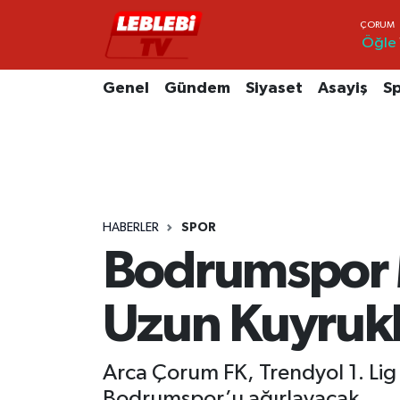
Öğle
Hava Durumu
Genel
Gündem
Siyaset
Asayiş
S
Çorum Namaz Vakitleri
Trafik Durumu
Süper Lig Puan Durumu ve Fikstür
HABERLER
SPOR
Tüm Manşetler
Bodrumspor Ma
Son Dakika Haberleri
Uzun Kuyrukl
Haber Arşivi
Arca Çorum FK, Trendyol 1. Lig
Bodrumspor’u ağırlayacak.