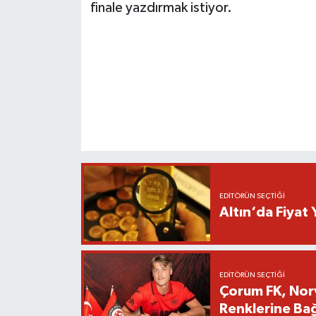
finale yazdırmak istiyor.
EDITÖRÜN SEÇTIĞI
Altın‘da Fiyat 
EDITÖRÜN SEÇTIĞI
Çorum FK, Norv
Renklerine Bağ