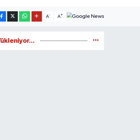
-
+
A
A
ükleniyor...