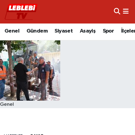
Hava Durumu
Genel
Gündem
Siyaset
Asayiş
Spor
İlçele
Çorum Namaz Vakitleri
Trafik Durumu
Süper Lig Puan Durumu ve Fikstür
Tüm Manşetler
Son Dakika Haberleri
Genel
Haber Arşivi