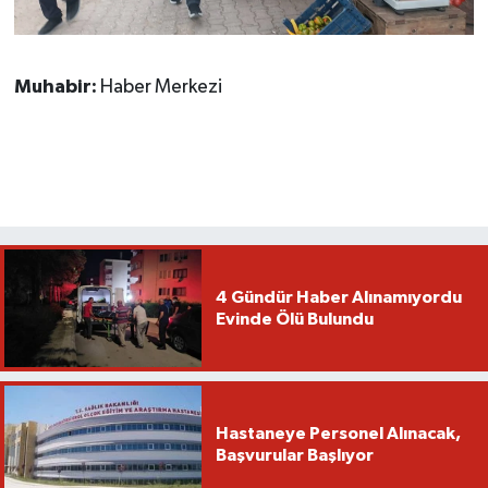
Muhabir:
Haber Merkezi
4 Gündür Haber Alınamıyordu
Evinde Ölü Bulundu
Hastaneye Personel Alınacak,
Başvurular Başlıyor