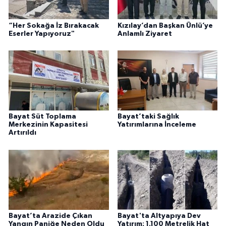
“Her Sokağa İz Bırakacak
Kızılay’dan Başkan Ünlü’ye
Eserler Yapıyoruz"
Anlamlı Ziyaret
Bayat Süt Toplama
Bayat’taki Sağlık
Merkezinin Kapasitesi
Yatırımlarına İnceleme
Artırıldı
Bayat’ta Arazide Çıkan
Bayat'ta Altyapıya Dev
Yangın Paniğe Neden Oldu
Yatırım: 1.100 Metrelik Hat