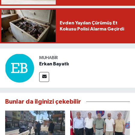
Evden Yayılan Çürümüş Et
Kokusu Polisi Alarma Geçirdi
MUHABIR
Erkan Bayatlı
Bunlar da ilginizi çekebilir