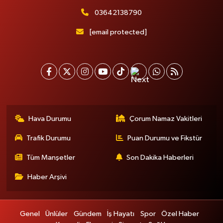
03642138790
[email protected]
Hava Durumu
Çorum Namaz Vakitleri
Trafik Durumu
Puan Durumu ve Fikstür
Tüm Manşetler
Son Dakika Haberleri
Haber Arşivi
Genel
Ünlüler
Gündem
İş Hayatı
Spor
Özel Haber