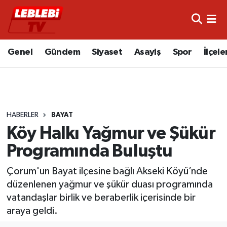
Hava Durumu
Genel
Gündem
Siyaset
Asayiş
Spor
İlçele
Çorum Namaz Vakitleri
Trafik Durumu
HABERLER
BAYAT
Süper Lig Puan Durumu ve Fikstür
Köy Halkı Yağmur ve Şükür
Tüm Manşetler
Programında Buluştu
Son Dakika Haberleri
Çorum'un Bayat ilçesine bağlı Akseki Köyü’nde
düzenlenen yağmur ve şükür duası programında
Haber Arşivi
vatandaşlar birlik ve beraberlik içerisinde bir
araya geldi.