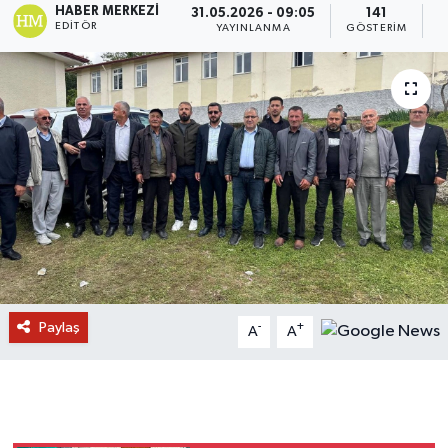
HABER MERKEZI
31.05.2026 - 09:05
141
EDITÖR
YAYINLANMA
GÖSTERIM
O
Paylaş
-
+
A
A