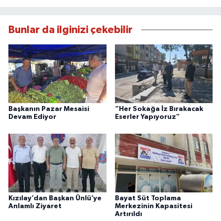
Bunlar da ilginizi çekebilir
Başkanın Pazar Mesaisi
“Her Sokağa İz Bırakacak
Devam Ediyor
Eserler Yapıyoruz"
Kızılay’dan Başkan Ünlü’ye
Bayat Süt Toplama
Anlamlı Ziyaret
Merkezinin Kapasitesi
Artırıldı