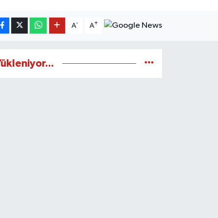
-
+
A
A
ükleniyor...