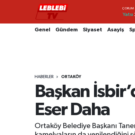
Yatsı
Hava Durumu
Genel
Gündem
Siyaset
Asayiş
S
Çorum Namaz Vakitleri
Trafik Durumu
Süper Lig Puan Durumu ve Fikstür
HABERLER
ORTAKÖY
Tüm Manşetler
Başkan İsbir’
Son Dakika Haberleri
Eser Daha
Haber Arşivi
Ortaköy Belediye Başkanı Taner İ
kamelyaların da yenilendiğini s