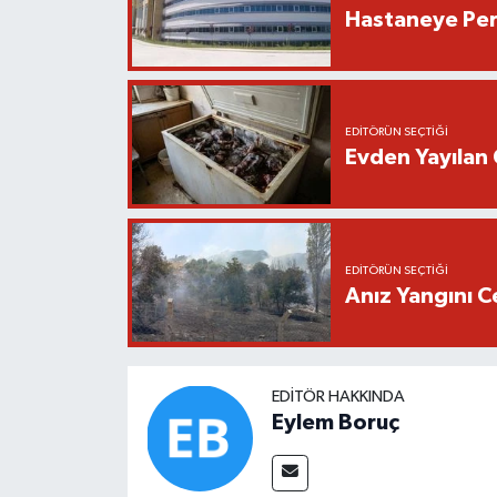
Hastaneye Pers
EDITÖRÜN SEÇTIĞI
Evden Yayılan 
EDITÖRÜN SEÇTIĞI
Anız Yangını C
EDITÖR HAKKINDA
Eylem Boruç