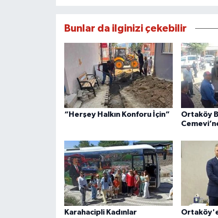
Bunlar da ilginizi çekebilir
“Herşey Halkın Konforu İçin”
Ortaköy B
Cemevi’n
Karahacipli Kadınlar
Ortaköy'e