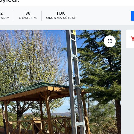
2
36
1 DK
LAŞIM
GÖSTERIM
OKUNMA SÜRESI
Y