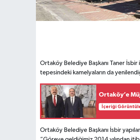
Ortaköy Belediye Başkanı Taner İsbir il
tepesindeki kamelyaların da yenilendiğ
Ortaköy’e Mü
İçeriği Görüntül
Ortaköy Belediye Başkanı İsbir yapılan 
“Göreve geldiğimiz 2014 yılından itiba