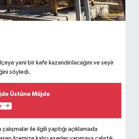
çeye yeni bir kafe kazandırılacağını ve seyir
ini söyledi.
jde Üstüne Müjde
e
çalışmalar ile ilgili yaptığı açıklamada
ren ilçemize kalıcı eserler yapmaya çalıştık.