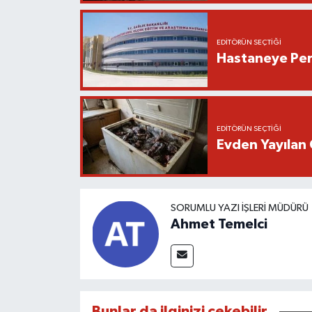
EDITÖRÜN SEÇTIĞI
Hastaneye Pers
EDITÖRÜN SEÇTIĞI
Evden Yayılan 
SORUMLU YAZI İŞLERI MÜDÜRÜ
Ahmet Temelci
Bunlar da ilginizi çekebilir