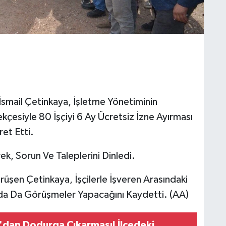
mail Çetinkaya, İşletme Yönetiminin
çesiyle 80 İşçiyi 6 Ay Ücretsiz İzne Ayırması
ret Etti.
ek, Sorun Ve Taleplerini Dinledi.
rüşen Çetinkaya, İşçilerle İşveren Arasındaki
a Da Görüşmeler Yapacağını Kaydetti. (AA)
n'dan Dodurga Çıkarması! İlçedeki