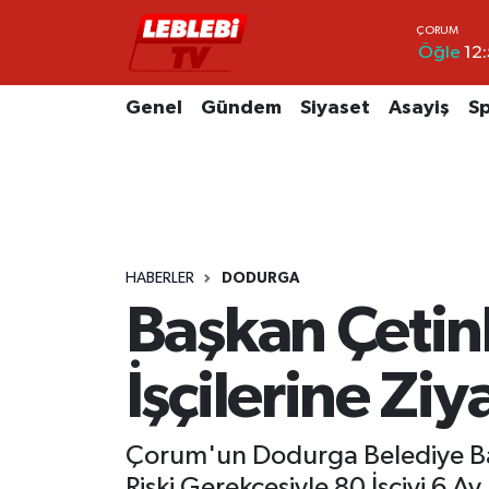
Öğle
12:
Hava Durumu
Genel
Gündem
Siyaset
Asayiş
S
Çorum Namaz Vakitleri
Trafik Durumu
Süper Lig Puan Durumu ve Fikstür
HABERLER
DODURGA
Tüm Manşetler
Başkan Çeti
Son Dakika Haberleri
İşçilerine Ziy
Haber Arşivi
Çorum'un Dodurga Belediye Baş
Riski Gerekçesiyle 80 İşçiyi 6 Ay