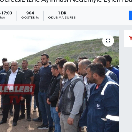
- 17:03
904
1 DK
NMA
GÖSTERIM
OKUNMA SÜRESI
Y