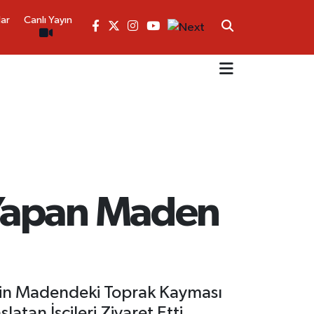
lar
Canlı Yayın
 Yapan Maden
nin Madendeki Toprak Kayması
atan İşçileri Ziyaret Etti.