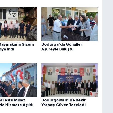
Kaymakamı Gizem
Dodurga'da Gönüller
aya İndi
Aşureyle Buluştu
l Tesis! Millet
Dodurga MHP’de Bekir
de Hizmete Açıldı
Yarbaşı Güven Tazeledi