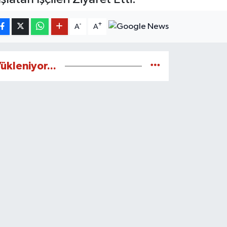
-
+
A
A
ükleniyor...