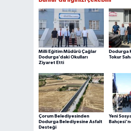
Milli Eğitim Müdürü Çağlar
Dodurga 
Dodurga’daki Okulları
Tokur Sah
Ziyaret Etti
Çorum Belediyesinden
Yeni Sosya
Dodurga Belediyesine Asfalt
Bahçesi'n
Desteği