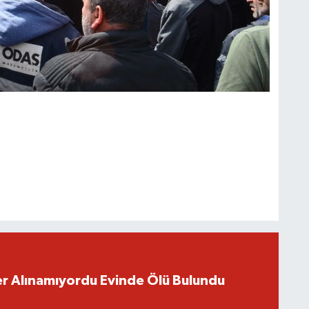
r Alınamıyordu Evinde Ölü Bulundu