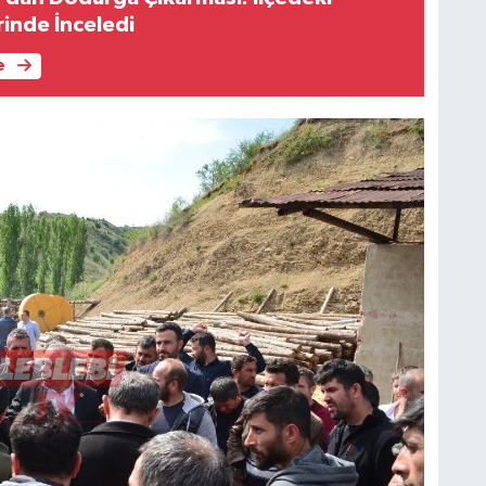
rinde İnceledi
e