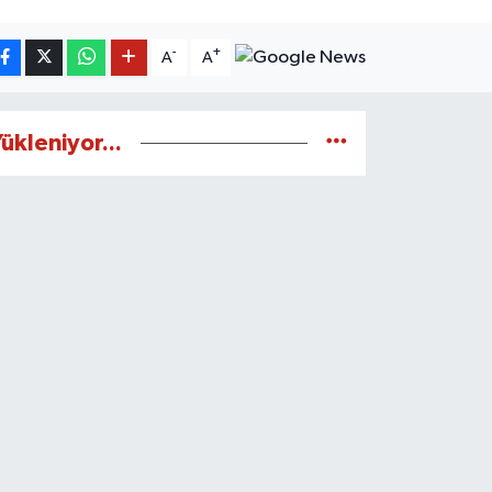
-
+
A
A
ükleniyor...