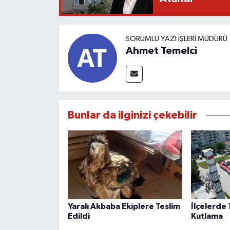
SORUMLU YAZI İŞLERI MÜDÜRÜ
Ahmet Temelci
Bunlar da ilginizi çekebilir
Yaralı Akbaba Ekiplere Teslim
İlçelerde
Edildi
Kutlama