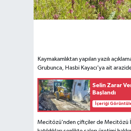
Kaymakamlıktan yapılan yazılı açıkla
Grubunca, Hasbi Kayacı'ya ait arazide
Selin Zarar Ver
Başlandı
İçeriği Görüntül
Mecitözü'nden çiftçiler de Mecitözü 