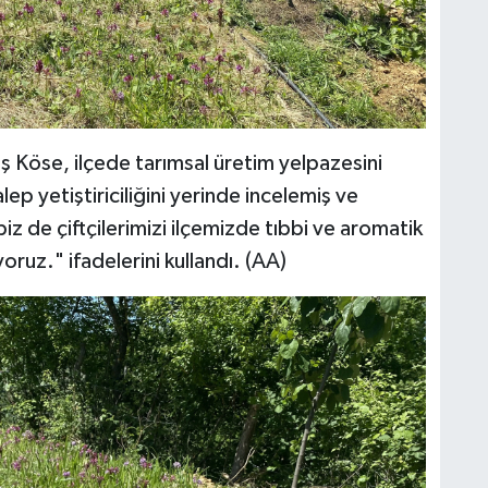
ş Köse, ilçede tarımsal üretim yelpazesini
alep yetiştiriciliğini yerinde incelemiş ve
biz de çiftçilerimizi ilçemizde tıbbi ve aromatik
yoruz." ifadelerini kullandı. (AA)