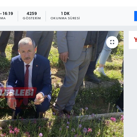
- 16:19
4259
1 DK
NMA
GÖSTERIM
OKUNMA SÜRESI
Y