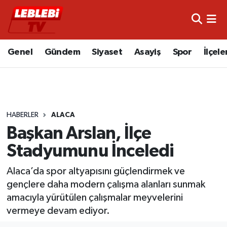
Hava Durumu
Genel
Gündem
Siyaset
Asayiş
Spor
İlçele
Çorum Namaz Vakitleri
Trafik Durumu
HABERLER
ALACA
Süper Lig Puan Durumu ve Fikstür
Başkan Arslan, İlçe
Tüm Manşetler
Stadyumunu İnceledi
Son Dakika Haberleri
Alaca’da spor altyapısını güçlendirmek ve
gençlere daha modern çalışma alanları sunmak
Haber Arşivi
amacıyla yürütülen çalışmalar meyvelerini
vermeye devam ediyor.