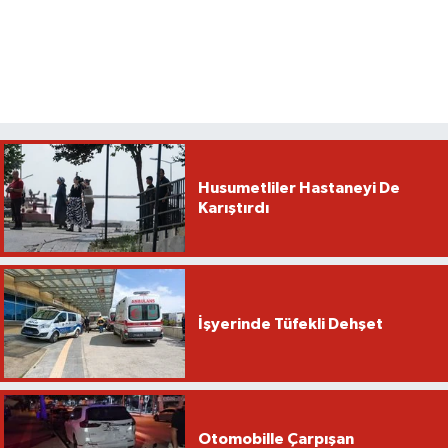
Husumetliler Hastaneyi De
Karıştırdı
İşyerinde Tüfekli Dehşet
Otomobille Çarpışan