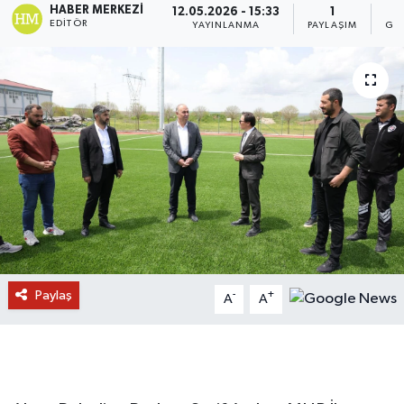
HABER MERKEZI
12.05.2026 - 15:33
1
EDITÖR
YAYINLANMA
PAYLAŞIM
GÖ
Paylaş
-
+
A
A