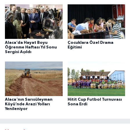
Alaca’da Hayat Boyu
Çocuklara Özel Drama
Öğrenme Haftası Yıl Sonu
Eğitimi
Sergisi Açıldı
Alaca'nın Sarısüleyman
Hitit Cup Futbol Turnuvası
Köyü’nde Arazi Yolları
Sona Erdi
Yenileniyor