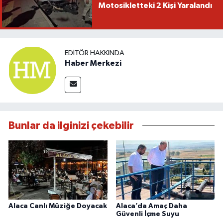
Motosikletteki 2 Kişi Yaralandı
EDITÖR HAKKINDA
Haber Merkezi
Bunlar da ilginizi çekebilir
Alaca Canlı Müziğe Doyacak
Alaca’da Amaç Daha
Güvenli İçme Suyu