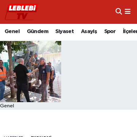
Hava Durumu
Genel
Gündem
Siyaset
Asayiş
Spor
İlçele
Çorum Namaz Vakitleri
Trafik Durumu
Süper Lig Puan Durumu ve Fikstür
Tüm Manşetler
Son Dakika Haberleri
Genel
Haber Arşivi