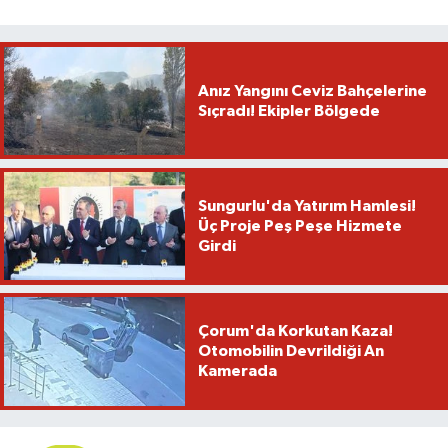
Anız Yangını Ceviz Bahçelerine
Sıçradı! Ekipler Bölgede
Sungurlu'da Yatırım Hamlesi!
Üç Proje Peş Peşe Hizmete
Girdi
Çorum'da Korkutan Kaza!
Otomobilin Devrildiği An
Kamerada