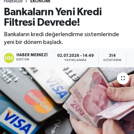
HABERLER
EKONOMI
Bankaların Yeni Kredi
Filtresi Devrede!
Bankaların kredi değerlendirme sistemlerinde
yeni bir dönem başladı.
HABER MERKEZI
02.07.2026 - 14:49
314
EDITÖR
YAYINLANMA
GÖSTERIM
O