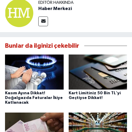
EDITÖR HAKKINDA
Haber Merkezi
Bunlar da ilginizi çekebilir
Kasım Ayına Dikkat!
Kart Limitiniz 50 Bin TL'yi
Doğalgazda Faturalar İkiye
Geçtiyse Dikkat!
Katlanacak