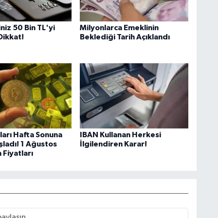
iniz 50 Bin TL'yi
Milyonlarca Emeklinin
Dikkat!
Beklediği Tarih Açıklandı
tları Hafta Sonuna
IBAN Kullanan Herkesi
şladı! 1 Ağustos
İlgilendiren Karar!
 Fiyatları