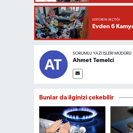
EDITÖRÜN SEÇTIĞI
Evden 6 Kamyo
SORUMLU YAZI İŞLERI MÜDÜRÜ
Ahmet Temelci
Bunlar da ilginizi çekebilir