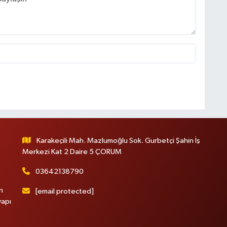
Karakeçili Mah. Mazlumoğlu Sok. Gurbetçi Şahin İş
Merkezi Kat 2 Daire 5 ÇORUM
03642138790
n
[email protected]
yapı