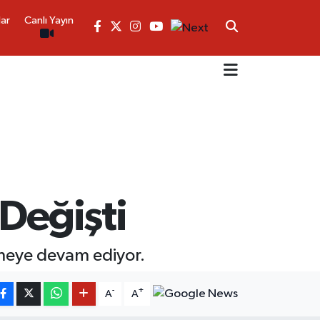
lar
Canlı Yayın
Değişti
emeye devam ediyor.
-
+
A
A