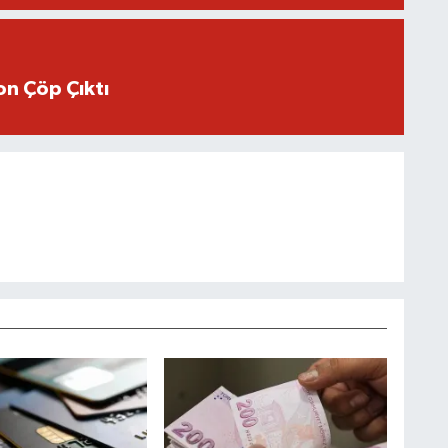
n Çöp Çıktı