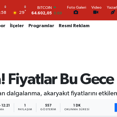
64.602,05
0.69
Foto Galeri
Video
Yazar
DOLAR
°
29
:58
47,6006
0.06
EURO
por
İlçeler
Programlar
Resmi Reklam
55,0250
0.02
STERLİN
64,2398
0.2
GRAM ALTIN
6513.94
0.32
BİST100
13.768
48
 Fiyatlar Bu Gece 
an dalgalanma, akaryakıt fiyatlarını etkil
 12:21
1
557
1 DK
NMA
PAYLAŞIM
GÖSTERIM
OKUNMA SÜRESI