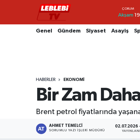
Akşam
19
Hava Durumu
Genel
Gündem
Siyaset
Asayiş
S
Çorum Namaz Vakitleri
Trafik Durumu
Süper Lig Puan Durumu ve Fikstür
HABERLER
EKONOMI
Tüm Manşetler
Bir Zam Daha!
Son Dakika Haberleri
Brent petrol fiyatlarında yaşan
Haber Arşivi
AHMET TEMELCI
02.07.2026 -
SORUMLU YAZI İŞLERI MÜDÜRÜ
YAYINLA