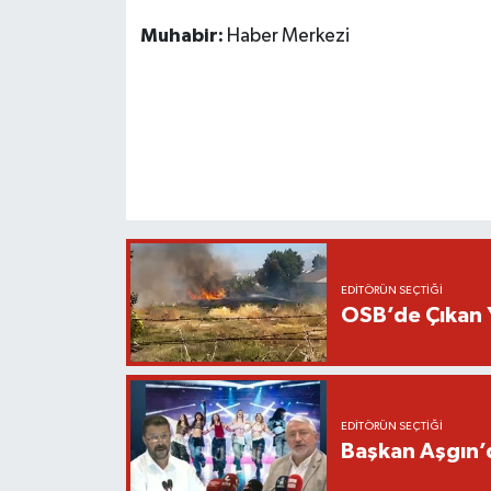
Muhabir:
Haber Merkezi
EDITÖRÜN SEÇTIĞI
OSB’de Çıkan 
EDITÖRÜN SEÇTIĞI
Başkan Aşgın’d