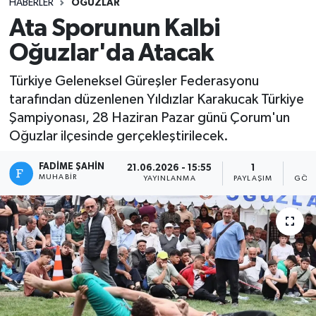
HABERLER
OĞUZLAR
Ata Sporunun Kalbi
Oğuzlar'da Atacak
Türkiye Geleneksel Güreşler Federasyonu
tarafından düzenlenen Yıldızlar Karakucak Türkiye
Şampiyonası, 28 Haziran Pazar günü Çorum'un
Oğuzlar ilçesinde gerçekleştirilecek.
FADIME ŞAHIN
21.06.2026 - 15:55
1
8
MUHABIR
YAYINLANMA
PAYLAŞIM
GÖST