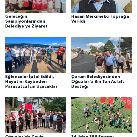
Geleceğin
Hasan Mercimekci Toprağa
Şampiyonlarından
Verildi
Belediye’ye Ziyaret
Eğlenceler İptal Edildi,
Çorum Belediyesinden
Hayatını Kaybeden
Oğuzlar'a Bin Ton Asfalt
Paraşütçü İçin Uçacaklar
Desteği
Oğuzlar'da Ceviz
34 İlden 386 Sporcu