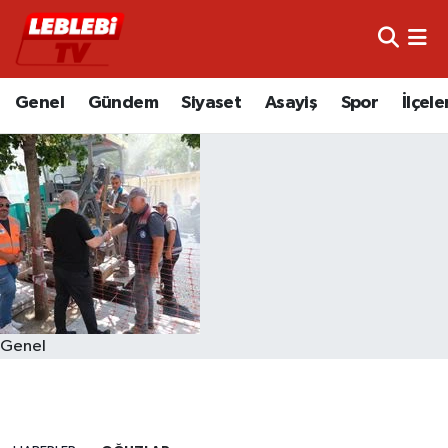
Hava Durumu
Genel
Gündem
Siyaset
Asayiş
Spor
İlçele
Çorum Namaz Vakitleri
Trafik Durumu
Süper Lig Puan Durumu ve Fikstür
Tüm Manşetler
Son Dakika Haberleri
Genel
Haber Arşivi