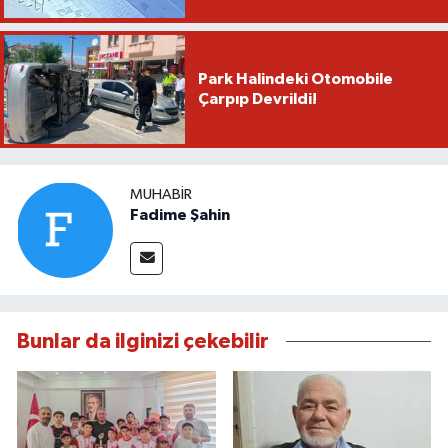
Park Halindeki Otomobile
Çarpıp Devrildi!
MUHABIR
Fadime Şahin
Bunlar da ilginizi çekebilir