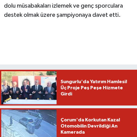
dolu müsabakaları izlemek ve genç sporculara
destek olmak üzere şampiyonaya davet etti.
Sungurlu'da Yatırım Hamlesi!
Üç Proje Peş Peşe Hizmete
Girdi
Çorum'da Korkutan Kaza!
Otomobilin Devrildiği An
Kamerada