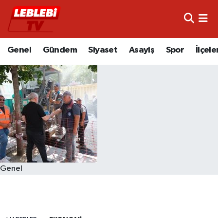
Hava Durumu
Genel
Gündem
Siyaset
Asayiş
Spor
İlçele
Çorum Namaz Vakitleri
Trafik Durumu
Süper Lig Puan Durumu ve Fikstür
Tüm Manşetler
Son Dakika Haberleri
Genel
Haber Arşivi