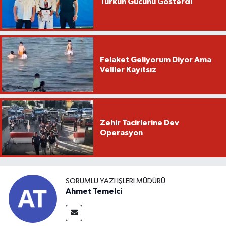
Türkün Gücünü Gösterdi
Felaket Geliyorum Diyor Ama
Veliler Kayıtsız
Zehir Tacirlerine Dev
Operasyon
SORUMLU YAZI İŞLERI MÜDÜRÜ
Ahmet Temelci