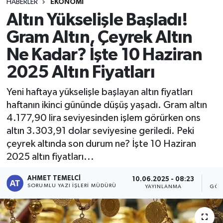
HABERLER
EKONOMI
Altın Yükselişle Başladı!
Gram Altın, Çeyrek Altın
Ne Kadar? İşte 10 Haziran
2025 Altın Fiyatları
Yeni haftaya yükselişle başlayan altın fiyatları
haftanın ikinci gününde düşüş yaşadı. Gram altın
4.177,90 lira seviyesinden işlem görürken ons
altın 3.303,91 dolar seviyesine geriledi. Peki
çeyrek altında son durum ne? İşte 10 Haziran
2025 altın fiyatları...
AHMET TEMELCI
10.06.2025 - 08:23
4
SORUMLU YAZI İŞLERI MÜDÜRÜ
YAYINLANMA
GÖS