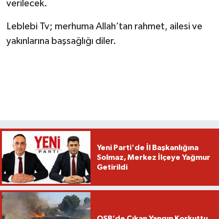
verilecek.
Leblebi Tv; merhuma Allah’tan rahmet, ailesi ve
yakınlarına başsağlığı diler.
Yeni Parti'de İl Başkanlığına
Solmaz, Merkez İlçeye Yağmur
Getirildi
OSB’de Çıkan Yangın Korkuttu