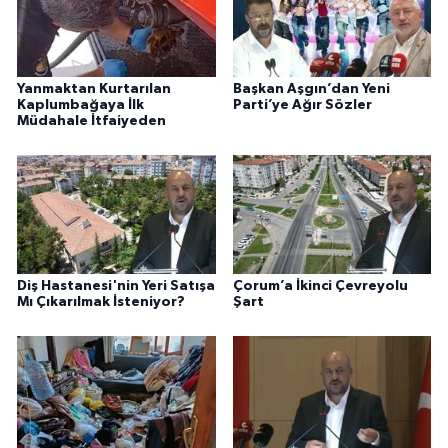
Yanmaktan Kurtarılan
Başkan Aşgın’dan Yeni
Kaplumbağaya İlk
Parti’ye Ağır Sözler
Müdahale İtfaiyeden
Diş Hastanesi'nin Yeri Satışa
Çorum’a İkinci Çevreyolu
Mı Çıkarılmak İsteniyor?
Şart