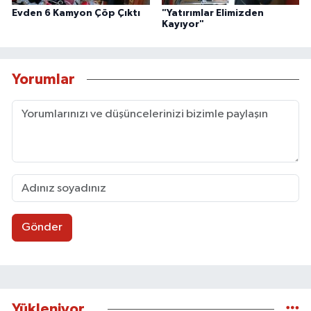
Evden 6 Kamyon Çöp Çıktı
"Yatırımlar Elimizden
Kayıyor"
Yorumlar
Gönder
Yükleniyor...