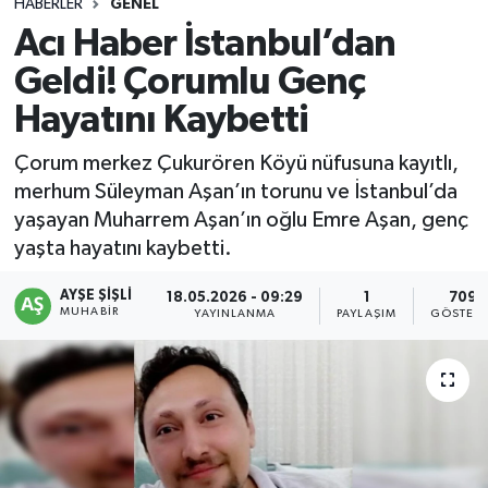
HABERLER
GENEL
Acı Haber İstanbul’dan
Geldi! Çorumlu Genç
Hayatını Kaybetti
Çorum merkez Çukurören Köyü nüfusuna kayıtlı,
merhum Süleyman Aşan’ın torunu ve İstanbul’da
yaşayan Muharrem Aşan’ın oğlu Emre Aşan, genç
yaşta hayatını kaybetti.
AYŞE ŞIŞLI
18.05.2026 - 09:29
1
709
MUHABIR
YAYINLANMA
PAYLAŞIM
GÖSTERI