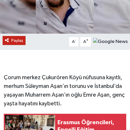
Paylaş
-
+
A
A
Çorum merkez Çukurören Köyü nüfusuna kayıtlı,
merhum Süleyman Aşan’ın torunu ve İstanbul’da
yaşayan Muharrem Aşan’ın oğlu Emre Aşan, genç
yaşta hayatını kaybetti.
Erasmus Öğrencileri,
Engelli Eğitim