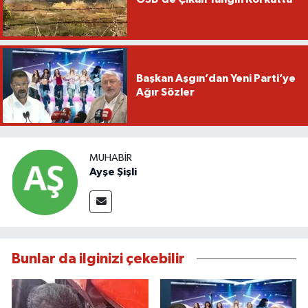
Başkan Aşgın’dan Yeni Parti’ye
Ağır Sözler
MUHABIR
Ayşe Şişli
Bunlar da ilginizi çekebilir