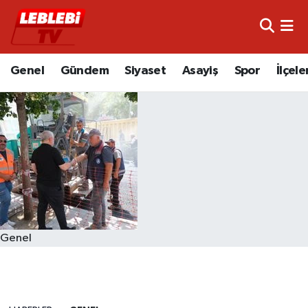
Hava Durumu
Genel
Gündem
Siyaset
Asayiş
Spor
İlçele
Çorum Namaz Vakitleri
Trafik Durumu
Süper Lig Puan Durumu ve Fikstür
Tüm Manşetler
Son Dakika Haberleri
Genel
Haber Arşivi