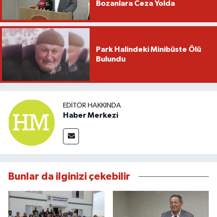
Bozanlara Ceza Yolda
Park Halindeki Minibüste Ölü
Bulundu
EDITÖR HAKKINDA
Haber Merkezi
Bunlar da ilginizi çekebilir