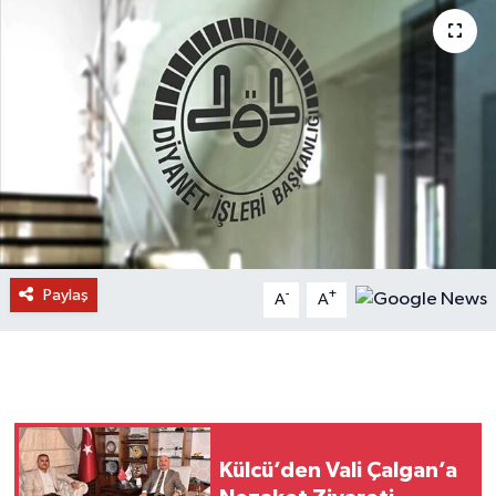
Paylaş
-
+
A
A
Külcü’den Vali Çalgan’a