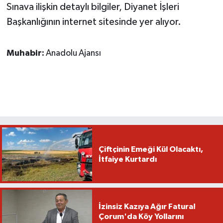
Sınava ilişkin detaylı bilgiler, Diyanet İşleri
Başkanlığının internet sitesinde yer alıyor.
Muhabir:
Anadolu Ajansı
Çiftçinin Emeği Kül Olacaktı,
İtfaiye Kurtardı
İzinsiz Kazıya Ağır Fatura!
Çorum'da Köy Yollarını