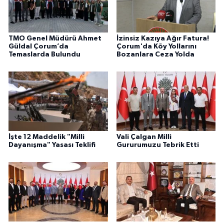
TMO Genel Müdürü Ahmet
İzinsiz Kazıya Ağır Fatura!
Güldal Çorum’da
Çorum'da Köy Yollarını
Temaslarda Bulundu
Bozanlara Ceza Yolda
İşte 12 Maddelik "Milli
Vali Çalgan Milli
Dayanışma" Yasası Teklifi
Gururumuzu Tebrik Etti