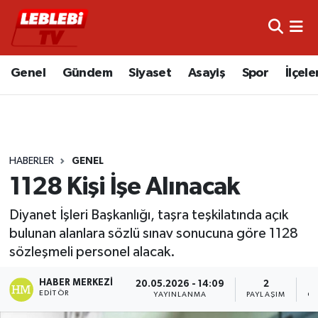
Hava Durumu
Genel
Gündem
Siyaset
Asayiş
Spor
İlçele
Çorum Namaz Vakitleri
Trafik Durumu
HABERLER
GENEL
Süper Lig Puan Durumu ve Fikstür
1128 Kişi İşe Alınacak
Tüm Manşetler
Diyanet İşleri Başkanlığı, taşra teşkilatında açık
bulunan alanlara sözlü sınav sonucuna göre 1128
Son Dakika Haberleri
sözleşmeli personel alacak.
Haber Arşivi
HABER MERKEZI
20.05.2026 - 14:09
2
EDITÖR
YAYINLANMA
PAYLAŞIM
GÖ