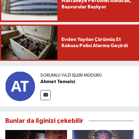
Hastaneye Personel Alınacak,
Başvurular Başlıyor
Evden Yayılan Çürümüş Et
Kokusu Polisi Alarma Geçirdi
SORUMLU YAZI İŞLERI MÜDÜRÜ
Ahmet Temelci
Bunlar da ilginizi çekebilir