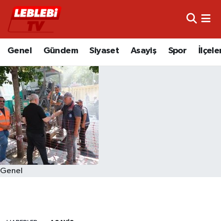
Hava Durumu
Genel
Gündem
Siyaset
Asayiş
Spor
İlçele
Çorum Namaz Vakitleri
Trafik Durumu
Süper Lig Puan Durumu ve Fikstür
Tüm Manşetler
Son Dakika Haberleri
Genel
Haber Arşivi