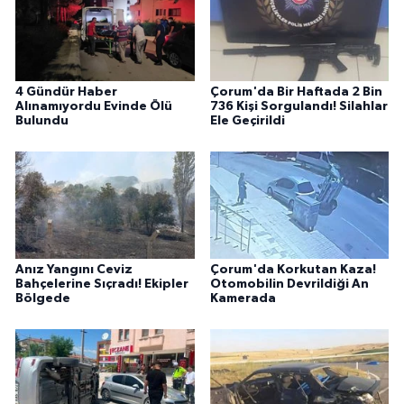
4 Gündür Haber
Çorum'da Bir Haftada 2 Bin
Alınamıyordu Evinde Ölü
736 Kişi Sorgulandı! Silahlar
Bulundu
Ele Geçirildi
Anız Yangını Ceviz
Çorum'da Korkutan Kaza!
Bahçelerine Sıçradı! Ekipler
Otomobilin Devrildiği An
Bölgede
Kamerada