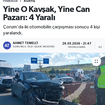
HABERLER
ASAYIŞ
Yine O Kavşak, Yine Can
Pazarı: 4 Yaralı
Çorum'da iki otomobilin çarpışması sonucu 4 kişi
yaralandı.
AHMET TEMELCI
26.05.2026 - 21:47
5
SORUMLU YAZI İŞLERI MÜDÜRÜ
YAYINLANMA
GÖS