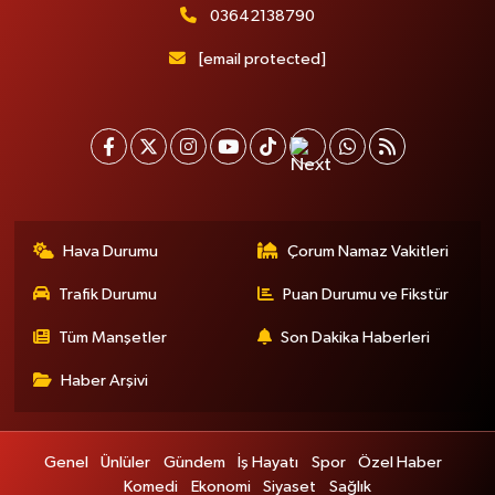
03642138790
[email protected]
Hava Durumu
Çorum Namaz Vakitleri
Trafik Durumu
Puan Durumu ve Fikstür
Tüm Manşetler
Son Dakika Haberleri
Haber Arşivi
Genel
Ünlüler
Gündem
İş Hayatı
Spor
Özel Haber
Komedi
Ekonomi
Siyaset
Sağlık