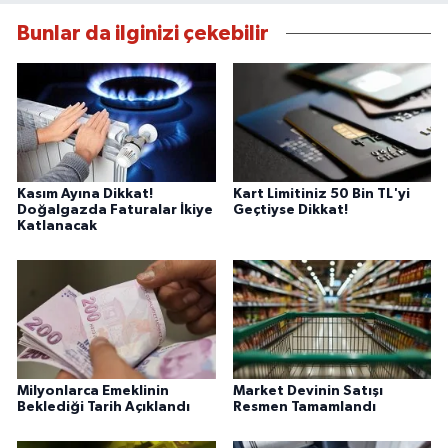
Bunlar da ilginizi çekebilir
Kasım Ayına Dikkat!
Kart Limitiniz 50 Bin TL'yi
Doğalgazda Faturalar İkiye
Geçtiyse Dikkat!
Katlanacak
Milyonlarca Emeklinin
Market Devinin Satışı
Beklediği Tarih Açıklandı
Resmen Tamamlandı