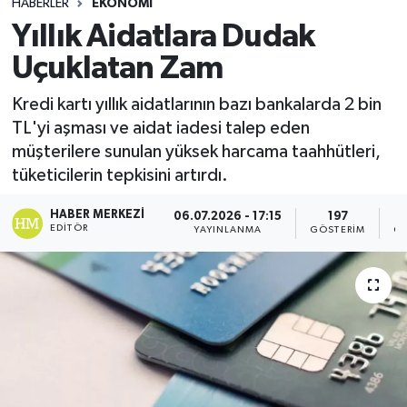
HABERLER
EKONOMI
Yıllık Aidatlara Dudak
Uçuklatan Zam
Kredi kartı yıllık aidatlarının bazı bankalarda 2 bin
TL'yi aşması ve aidat iadesi talep eden
müşterilere sunulan yüksek harcama taahhütleri,
tüketicilerin tepkisini artırdı.
HABER MERKEZI
06.07.2026 - 17:15
197
EDITÖR
YAYINLANMA
GÖSTERIM
OK