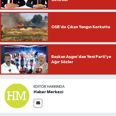
OSB’de Çıkan Yangın Korkuttu
Başkan Aşgın’dan Yeni Parti’ye
Ağır Sözler
EDITÖR HAKKINDA
Haber Merkezi