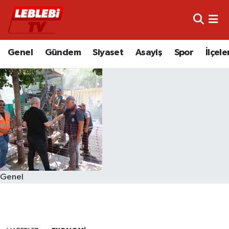
Hava Durumu
Genel
Gündem
Siyaset
Asayiş
Spor
İlçele
Çorum Namaz Vakitleri
Trafik Durumu
Süper Lig Puan Durumu ve Fikstür
Tüm Manşetler
Son Dakika Haberleri
Genel
Haber Arşivi