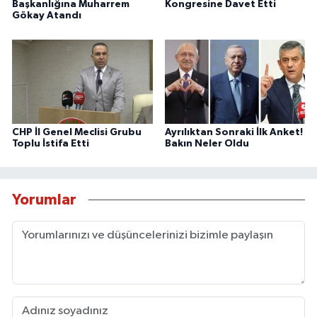
Başkanlığına Muharrem
Kongresine Davet Etti
Gökay Atandı
CHP İl Genel Meclisi Grubu
Ayrılıktan Sonraki İlk Anket!
Toplu İstifa Etti
Bakın Neler Oldu
Yorumlar