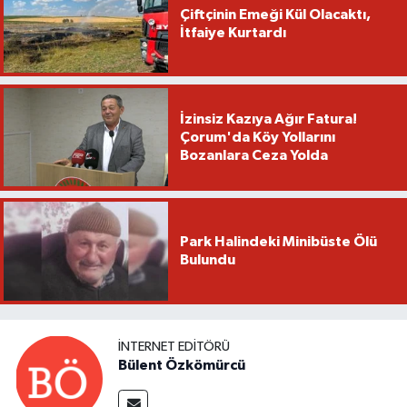
Çiftçinin Emeği Kül Olacaktı,
İtfaiye Kurtardı
İzinsiz Kazıya Ağır Fatura!
Çorum'da Köy Yollarını
Bozanlara Ceza Yolda
Park Halindeki Minibüste Ölü
Bulundu
İNTERNET EDITÖRÜ
Bülent Özkömürcü