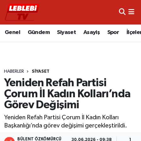
Hava Durumu
Genel
Gündem
Siyaset
Asayiş
Spor
İlçele
Çorum Namaz Vakitleri
Trafik Durumu
HABERLER
SIYASET
Süper Lig Puan Durumu ve Fikstür
Yeniden Refah Partisi
Tüm Manşetler
Çorum İl Kadın Kolları’nda
Görev Değişimi
Son Dakika Haberleri
Yeniden Refah Partisi Çorum İl Kadın Kolları
Haber Arşivi
Başkanlığı’nda görev değişimi gerçekleştirildi.
BÜLENT ÖZKÖMÜRCÜ
30.06.2026 - 09:38
1