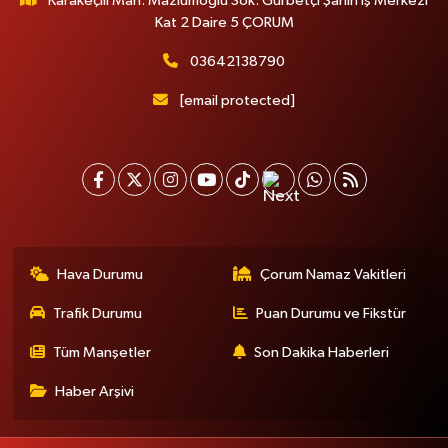
Karakeçili Mah. Mazlumoğlu Sok. Gurbetçi Şahin İş Merkezi
Kat 2 Daire 5 ÇORUM
03642138790
[email protected]
Hava Durumu
Çorum Namaz Vakitleri
Trafik Durumu
Puan Durumu ve Fikstür
Tüm Manşetler
Son Dakika Haberleri
Haber Arşivi