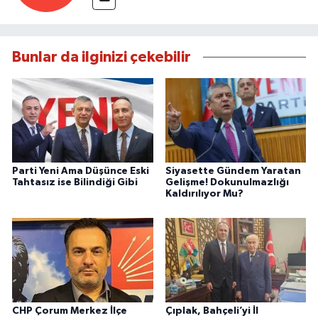
Bunlar da ilginizi çekebilir
Parti Yeni Ama Düşünce Eski
Siyasette Gündem Yaratan
Tahtasız ise Bilindiği Gibi
Gelişme! Dokunulmazlığı
Kaldırılıyor Mu?
CHP Çorum Merkez İlçe
Çıplak, Bahçeli’yi İl