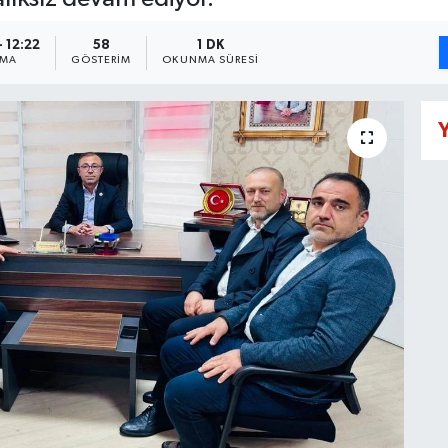
 12:22
58
1 DK
NMA
GÖSTERIM
OKUNMA SÜRESI
Y