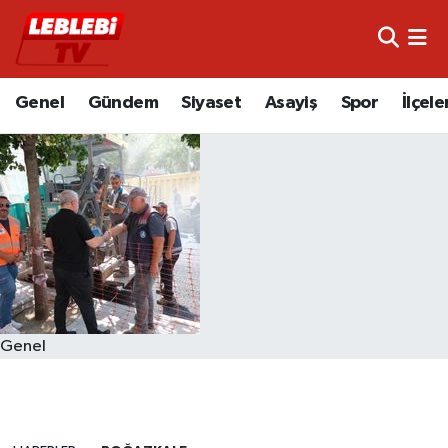
Hava Durumu
Genel
Gündem
Siyaset
Asayiş
Spor
İlçele
Çorum Namaz Vakitleri
Trafik Durumu
Süper Lig Puan Durumu ve Fikstür
Tüm Manşetler
Son Dakika Haberleri
Genel
Haber Arşivi