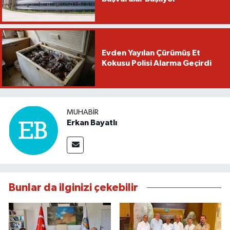
Evden Yayılan Çürümüş Et
Kokusu Polisi Alarma Geçirdi
MUHABIR
Erkan Bayatlı
Bunlar da ilginizi çekebilir