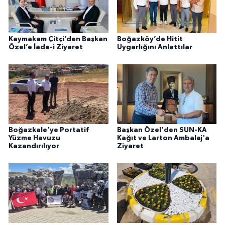
Kaymakam Çitçi’den Başkan
Boğazköy’de Hitit
Özel’e İade-i Ziyaret
Uygarlığını Anlattılar
Boğazkale'ye Portatif
Başkan Özel'den SUN-KA
Yüzme Havuzu
Kağıt ve Larton Ambalaj'a
Kazandırılıyor
Ziyaret