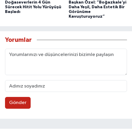
Doğaseverlerin 4 Gün
Başkan Özel: “Boğazkale’yi
Sürecek Hitit Yolu Yürüyüşü
Daha Yeşil, Daha Estetik Bir
Başladı
Görünüme
Kavuşturuyoruz”
Yorumlar
Gönder