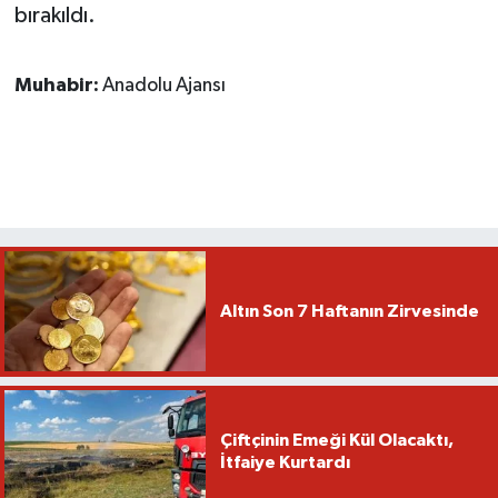
bırakıldı.
Muhabir:
Anadolu Ajansı
Altın Son 7 Haftanın Zirvesinde
Çiftçinin Emeği Kül Olacaktı,
İtfaiye Kurtardı