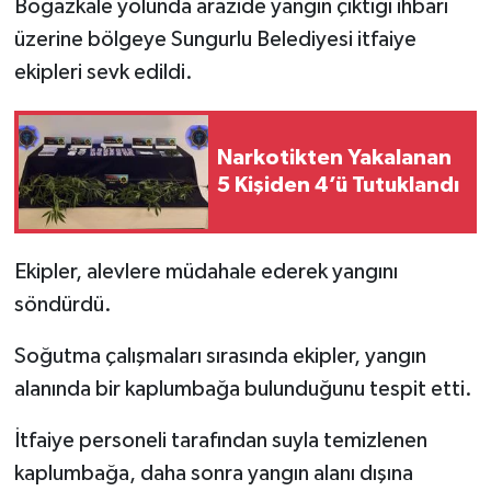
Boğazkale yolunda arazide yangın çıktığı ihbarı
üzerine bölgeye Sungurlu Belediyesi itfaiye
ekipleri sevk edildi.
Narkotikten Yakalanan
5 Kişiden 4’ü Tutuklandı
Ekipler, alevlere müdahale ederek yangını
söndürdü.
Soğutma çalışmaları sırasında ekipler, yangın
alanında bir kaplumbağa bulunduğunu tespit etti.
İtfaiye personeli tarafından suyla temizlenen
kaplumbağa, daha sonra yangın alanı dışına