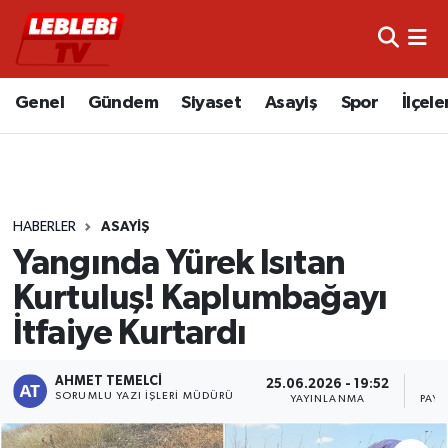
Hava Durumu
Genel
Gündem
Siyaset
Asayiş
Spor
İlçele
Çorum Namaz Vakitleri
Trafik Durumu
HABERLER
ASAYIŞ
Süper Lig Puan Durumu ve Fikstür
Yangında Yürek Isıtan
Tüm Manşetler
Kurtuluş! Kaplumbağayı
İtfaiye Kurtardı
Son Dakika Haberleri
Haber Arşivi
AHMET TEMELCI
25.06.2026 - 19:52
SORUMLU YAZI İŞLERI MÜDÜRÜ
YAYINLANMA
PAYL