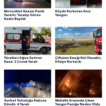
Motosiklet Kazası Panik
Köyde Korkutan Anız
Yarattı: Yaralıyı Gören
Yangını
Kadın Bayıldı
Yürekleri Ağza Getiren
Çiftçinin Emeği Kül Olacaktı,
Kaza: 2 Çocuk Yaralı
İtfaiye Kurtardı
Gurbet Yolculuğu Kabusa
Mahalle Arasında Çıkan
Döndü: 4 Yaralı
Yangın Paniğe Neden Oldu