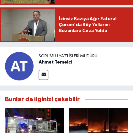
İzinsiz Kazıya Ağır Fatura!
Çorum'da Köy Yollarını
Bozanlara Ceza Yolda
SORUMLU YAZI İŞLERI MÜDÜRÜ
Ahmet Temelci
Bunlar da ilginizi çekebilir