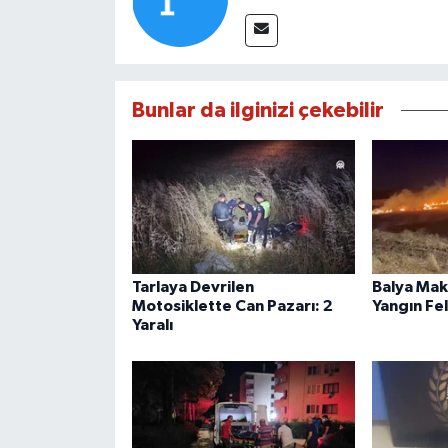
Bunlar da ilginizi çekebilir
Tarlaya Devrilen
Balya Mak
Motosiklette Can Pazarı: 2
Yangın Fe
Yaralı