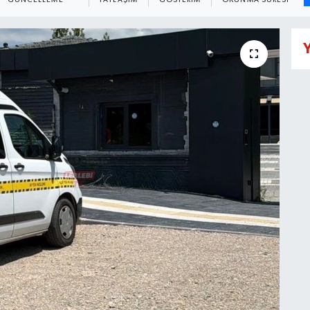
GÜNCELLEME
PAYLAŞIM
GÖSTERIM
OKUNMA SÜRESI
Y