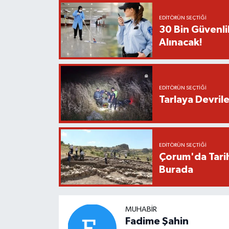
EDITÖRÜN SEÇTIĞI
30 Bin Güvenli
Alınacak!
EDITÖRÜN SEÇTIĞI
Tarlaya Devril
EDITÖRÜN SEÇTIĞI
Çorum'da Tarih
Burada
MUHABIR
Fadime Şahin