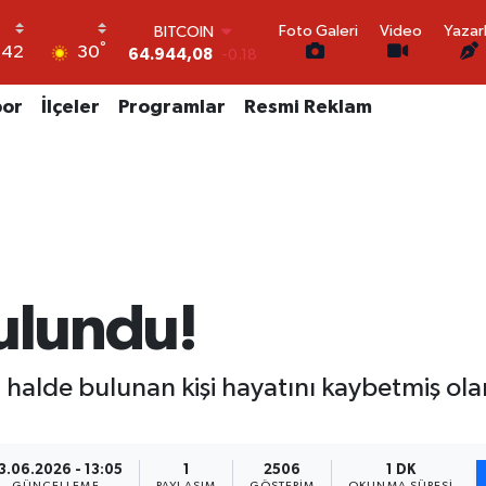
64.944,08
-0.18
Foto Galeri
Video
Yazar
DOLAR
°
30
:42
47,7436
0.18
EURO
55,2510
0.32
por
İlçeler
Programlar
Resmi Reklam
STERLİN
64,4811
0.38
GRAM ALTIN
6660.55
0.03
BİST100
13.779
-14
Bulundu!
 halde bulunan kişi hayatını kaybetmiş olar
3.06.2026 - 13:05
1
2506
1 DK