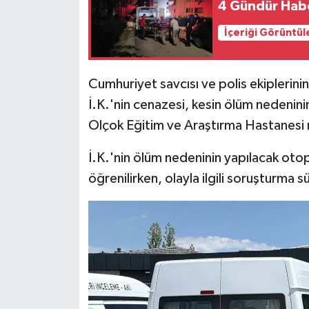
4 Gündür Habe
İçeriği Görüntül
Cumhuriyet savcısı ve polis ekiplerini
İ.K.'nin cenazesi, kesin ölüm nedeninin
Olçok Eğitim ve Araştırma Hastanesi m
İ.K.'nin ölüm nedeninin yapılacak otop
öğrenilirken, olayla ilgili soruşturma s