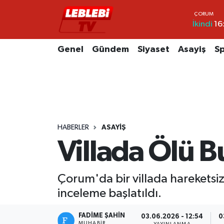
İkindi
16
Hava Durumu
Genel
Gündem
Siyaset
Asayiş
S
Çorum Namaz Vakitleri
Trafik Durumu
Süper Lig Puan Durumu ve Fikstür
HABERLER
ASAYIŞ
Tüm Manşetler
Villada Ölü 
Son Dakika Haberleri
Çorum'da bir villada hareketsiz
Haber Arşivi
inceleme başlatıldı.
FADIME ŞAHIN
03.06.2026 - 12:54
0
MUHABIR