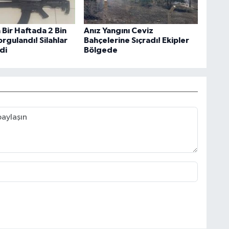
Bir Haftada 2 Bin
Anız Yangını Ceviz
orgulandı! Silahlar
Bahçelerine Sıçradı! Ekipler
ldi
Bölgede