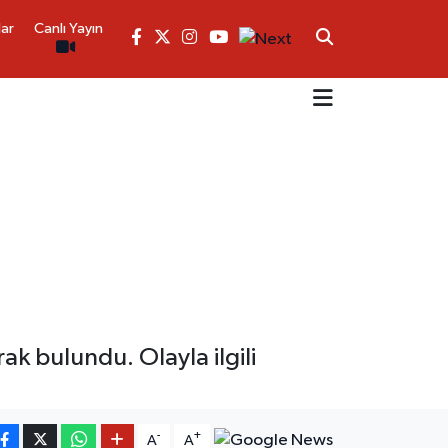
lar
Canlı Yayın
ak bulundu. Olayla ilgili
-
+
A
A