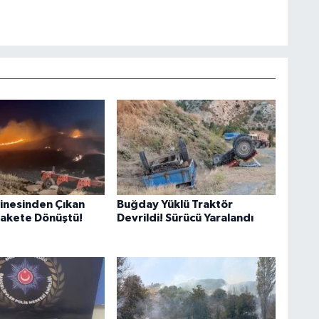
inesinden Çıkan
Buğday Yüklü Traktör
lakete Dönüştü!
Devrildi! Sürücü Yaralandı