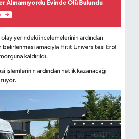
r Alınamıyordu Evinde Ölü Bulundu
e
n olay yerindeki incelemelerinin ardından
 belirlenmesi amacıyla Hitit Üniversitesi Erol
orguna kaldırıldı.
si işlemlerinin ardından netlik kazanacağı
ürüyor.