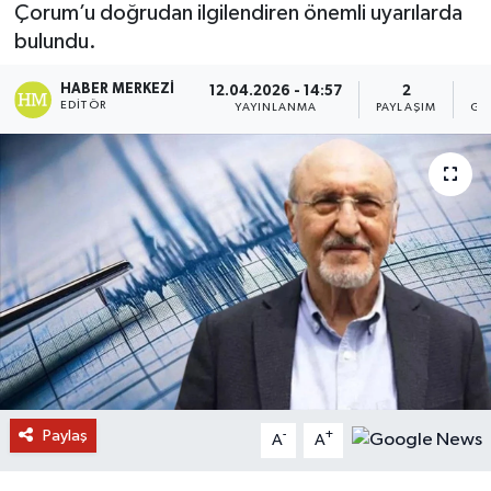
Çorum’u doğrudan ilgilendiren önemli uyarılarda
bulundu.
HABER MERKEZI
12.04.2026 - 14:57
2
EDITÖR
YAYINLANMA
PAYLAŞIM
GÖ
Paylaş
-
+
A
A