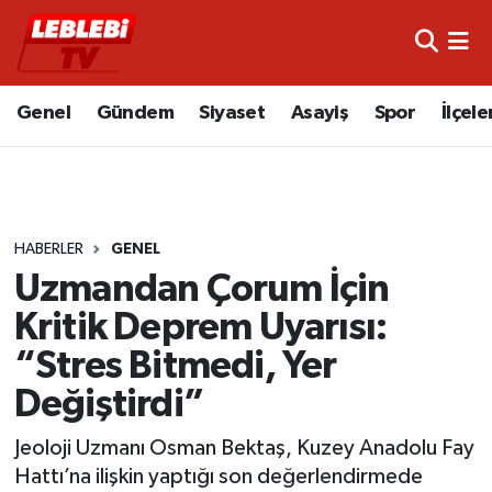
Hava Durumu
Genel
Gündem
Siyaset
Asayiş
Spor
İlçele
Çorum Namaz Vakitleri
Trafik Durumu
HABERLER
GENEL
Süper Lig Puan Durumu ve Fikstür
Uzmandan Çorum İçin
Tüm Manşetler
Kritik Deprem Uyarısı:
“Stres Bitmedi, Yer
Son Dakika Haberleri
Değiştirdi”
Haber Arşivi
Jeoloji Uzmanı Osman Bektaş, Kuzey Anadolu Fay
Hattı’na ilişkin yaptığı son değerlendirmede