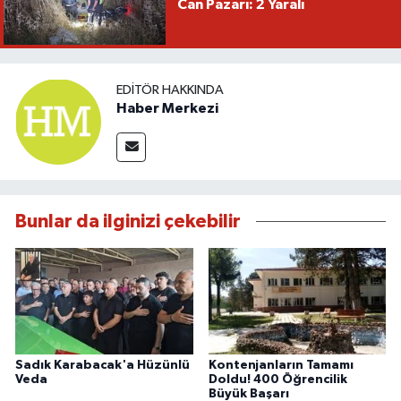
Can Pazarı: 2 Yaralı
EDITÖR HAKKINDA
Haber Merkezi
Bunlar da ilginizi çekebilir
Sadık Karabacak'a Hüzünlü
Kontenjanların Tamamı
Veda
Doldu! 400 Öğrencilik
Büyük Başarı