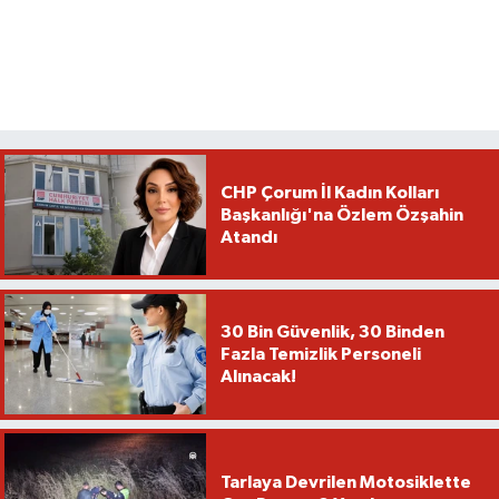
CHP Çorum İl Kadın Kolları
Başkanlığı'na Özlem Özşahin
Atandı
30 Bin Güvenlik, 30 Binden
Fazla Temizlik Personeli
Alınacak!
Tarlaya Devrilen Motosiklette