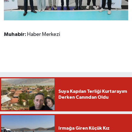
Muhabir:
Haber Merkezi
Suya Kapılan Terliği Kurtarayım
Derken Canından Oldu
Irmağa Giren Küçük Kız