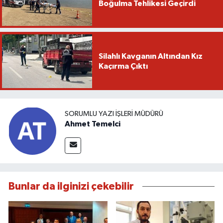
Boğulma Tehlikesi Geçirdi
Silahlı Kavganın Altından Kız
Kaçırma Çıktı
SORUMLU YAZI İŞLERI MÜDÜRÜ
Ahmet Temelci
Bunlar da ilginizi çekebilir