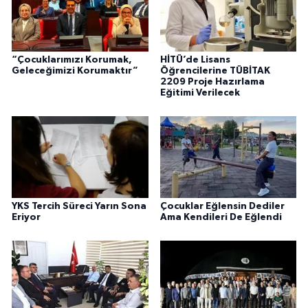
“Çocuklarımızı Korumak,
HİTÜ’de Lisans
Geleceğimizi Korumaktır”
Öğrencilerine TÜBİTAK
2209 Proje Hazırlama
Eğitimi Verilecek
YKS Tercih Süreci Yarın Sona
Çocuklar Eğlensin Dediler
Eriyor
Ama Kendileri De Eğlendi