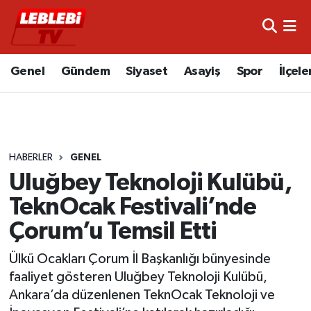
Hava Durumu
Genel
Gündem
Siyaset
Asayiş
Spor
İlçele
Çorum Namaz Vakitleri
Trafik Durumu
HABERLER
GENEL
Süper Lig Puan Durumu ve Fikstür
Uluğbey Teknoloji Kulübü,
Tüm Manşetler
TeknOcak Festivali’nde
Çorum’u Temsil Etti
Son Dakika Haberleri
Ülkü Ocakları Çorum İl Başkanlığı bünyesinde
Haber Arşivi
faaliyet gösteren Uluğbey Teknoloji Kulübü,
Ankara’da düzenlenen TeknOcak Teknoloji ve