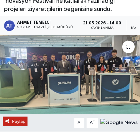
İnovasyon Festivali’ne katılarak hazırladığı
projeleri ziyaretçilerin beğenisine sundu.
AHMET TEMELCI
21.05.2026 - 14:00
SORUMLU YAZI İŞLERI MÜDÜRÜ
YAYINLANMA
PAYL
Paylaş
-
+
A
A