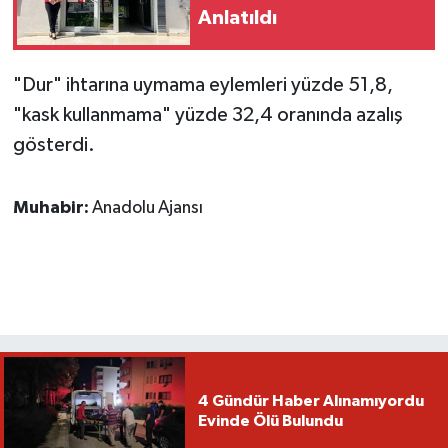
Anlatıldı
"Dur" ihtarına uymama eylemleri yüzde 51,8,
"kask kullanmama" yüzde 32,4 oranında azalış
gösterdi.
Muhabir:
Anadolu Ajansı
4 Gündür Haber Alınamıyordu
Evinde Ölü Bulundu