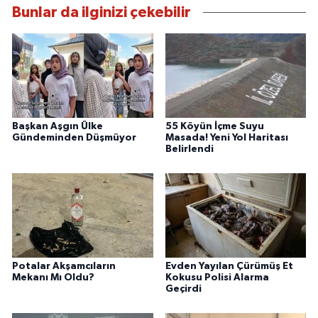
Bunlar da ilginizi çekebilir
Başkan Aşgın Ülke
55 Köyün İçme Suyu
Gündeminden Düşmüyor
Masada! Yeni Yol Haritası
Belirlendi
Potalar Akşamcıların
Evden Yayılan Çürümüş Et
Mekanı Mı Oldu?
Kokusu Polisi Alarma
Geçirdi