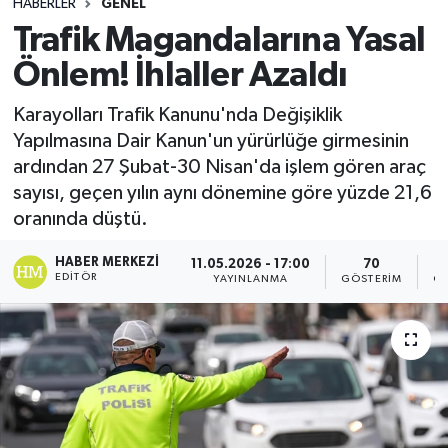
HABERLER
GENEL
Trafik Magandalarına Yasal
Önlem! İhlaller Azaldı
Karayolları Trafik Kanunu'nda Değişiklik
Yapılmasına Dair Kanun'un yürürlüğe girmesinin
ardından 27 Şubat-30 Nisan'da işlem gören araç
sayısı, geçen yılın aynı dönemine göre yüzde 21,6
oranında düştü.
HABER MERKEZI
11.05.2026 - 17:00
70
EDITÖR
YAYINLANMA
GÖSTERIM
OK