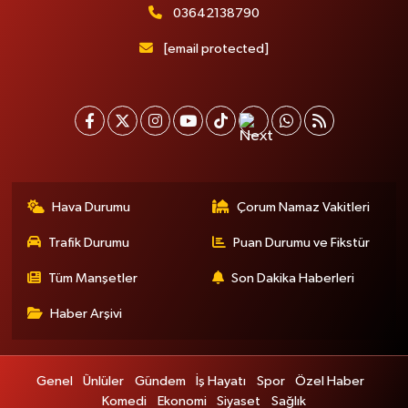
03642138790
[email protected]
Hava Durumu
Çorum Namaz Vakitleri
Trafik Durumu
Puan Durumu ve Fikstür
Tüm Manşetler
Son Dakika Haberleri
Haber Arşivi
Genel
Ünlüler
Gündem
İş Hayatı
Spor
Özel Haber
Komedi
Ekonomi
Siyaset
Sağlık