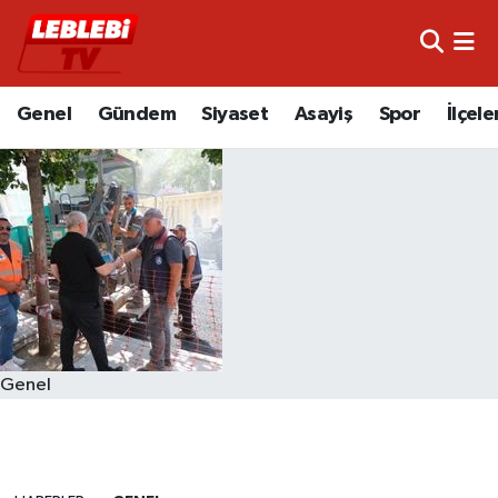
Hava Durumu
Genel
Gündem
Siyaset
Asayiş
Spor
İlçele
Çorum Namaz Vakitleri
Trafik Durumu
Süper Lig Puan Durumu ve Fikstür
Tüm Manşetler
Son Dakika Haberleri
Genel
Haber Arşivi