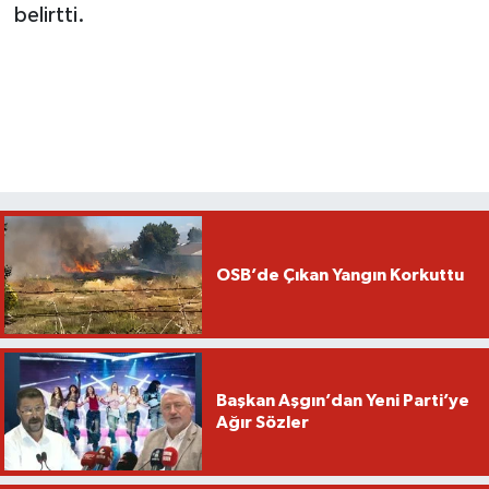
belirtti.
OSB’de Çıkan Yangın Korkuttu
Başkan Aşgın’dan Yeni Parti’ye
Ağır Sözler