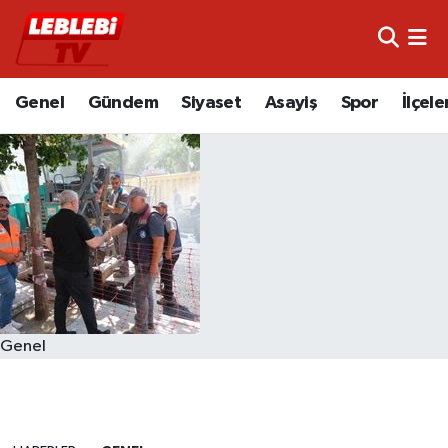
Hava Durumu
Genel
Gündem
Siyaset
Asayiş
Spor
İlçele
Çorum Namaz Vakitleri
Trafik Durumu
Süper Lig Puan Durumu ve Fikstür
Tüm Manşetler
Son Dakika Haberleri
Genel
Haber Arşivi