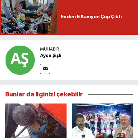
Evden 6 Kamyon Çöp Çıktı
MUHABIR
Ayşe Şişli
Bunlar da ilginizi çekebilir