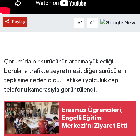
Paylaş
-
+
A
A
Çorum'da bir sürücünün aracına yüklediği
borularla trafikte seyretmesi, diğer sürücülerin
tepkisine neden oldu. Tehlikeli yolculuk cep
telefonu kamerasıyla görüntülendi.
Erasmus Öğrencileri,
Engelli Eğitim
Merkezi’ni Ziyaret Etti